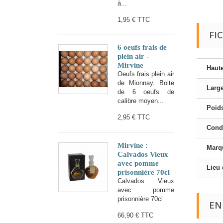
à...
1,95 €
TTC
FI
6 oeufs frais de
plein air -
Mirvine
Haut
Oeufs frais plein air
de Mionnay. Boite
Larg
de 6 oeufs de
calibre moyen...
Poid
2,95 €
TTC
Cond
Mirvine :
Marqu
Calvados Vieux
avec pomme
Lieu 
prisonnière 70cl
Calvados Vieux
avec pomme
prisonnière 70cl
EN
66,90 €
TTC