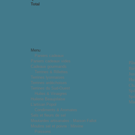
Total
Menu
Paniers cadeaux
Paniers cadeaux vides
Pât
Cadeaux gourmands
Biè
Terrines & Rillettes
Jus
Terrines lyonnaises
Hui
Terrines ardéchoises
Cha
Terrines du Sud-Ouest
Spé
Huiles & Vinaigres
Spé
Huilerie Beaujolaise
Mie
L'artisan Popol
Condiments & Aromates
Sels et fleurs de sel
Moutardes artisanales - Maison Fallot
Moulins sel et poivre : Mirvine
Poissons