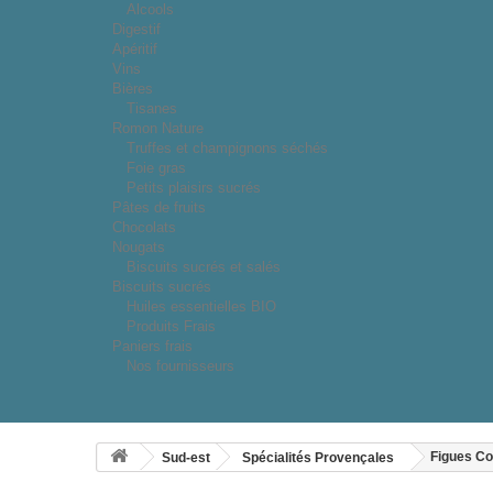
Alcools
Digestif
Apéritif
Vins
Bières
Tisanes
Romon Nature
Truffes et champignons séchés
Foie gras
Petits plaisirs sucrés
Pâtes de fruits
Chocolats
Nougats
Biscuits sucrés et salés
Biscuits sucrés
Huiles essentielles BIO
Produits Frais
Paniers frais
Nos fournisseurs
Figues Co
Sud-est
Spécialités Provençales