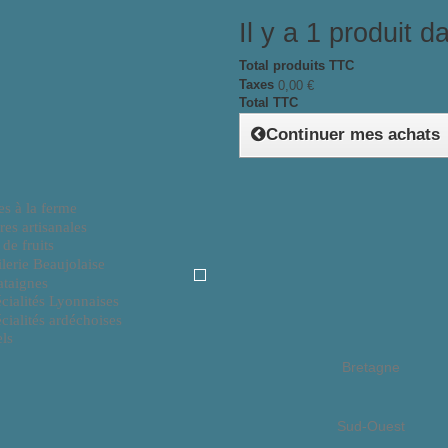
Il y a 1 produit d
Total produits TTC
Taxes
0,00 €
Total TTC
Continuer mes achats
Rhône Alpes
es à la ferme
res artisanales
 de fruits
lerie Beaujolaise
taignes
cialités Lyonnaises
cialités ardéchoises
ls
Bretagne
Sud-Ouest