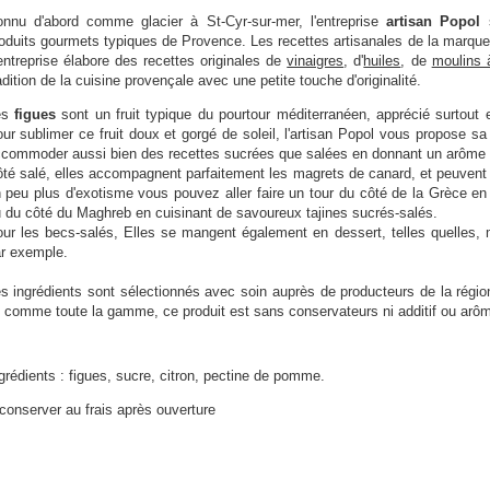
nnu d'abord comme glacier à St-Cyr-sur-mer, l'entreprise
artisan Popol
oduits gourmets typiques de Provence. Les recettes artisanales de la marque,
entreprise élabore des recettes originales de
vinaigres
, d'
huiles
, de
moulins 
adition de la cuisine provençale avec une petite touche d'originalité.
es
figues
sont un fruit typique du pourtour méditerranéen, apprécié surtout 
ur sublimer ce fruit doux et gorgé de soleil, l'artisan Popol vous propose sa
commoder aussi bien des recettes sucrées que salées en donnant un arôme t
té salé, elles accompagnent parfaitement les magrets de canard, et peuvent 
 peu plus d'exotisme vous pouvez aller faire un tour du côté de la Grèce e
 du côté du Maghreb en cuisinant de savoureux tajines sucrés-salés.
ur les becs-salés, Elles se mangent également en dessert, telles quelles, 
r exemple.
s ingrédients sont sélectionnés avec soin auprès de producteurs de la région 
 comme toute la gamme, ce produit est sans conservateurs ni additif ou arôme 
grédients : figues, sucre, citron, pectine de pomme.
conserver au frais après ouverture