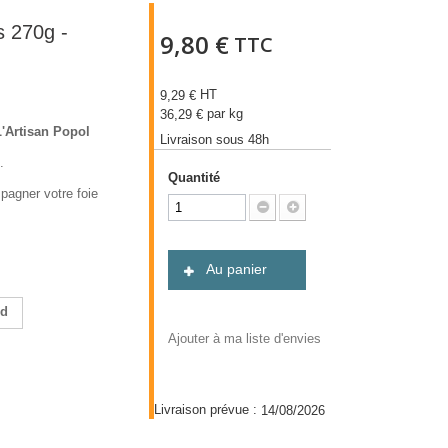
s 270g -
9,80 €
TTC
HT
9,29 €
par kg
36,29 €
L'Artisan Popol
Livraison sous 48h
.
Quantité
pagner votre foie
Au panier
nd
Ajouter à ma liste d'envies
Livraison prévue :
14/08/2026