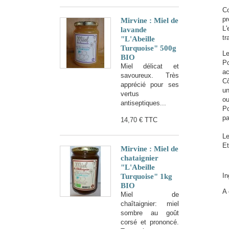
Co
pr
Mirvine : Miel de
L'
lavande
tr
"L'Abeille
Turquoise" 500g
L
BIO
Po
Miel délicat et
ac
savoureux. Très
Cô
apprécié pour ses
un
vertus
ou
antiseptiques...
Po
pa
14,70 €
TTC
Le
Et
Mirvine : Miel de
chataignier
"L'Abeille
In
Turquoise" 1kg
BIO
A 
Miel de
chaîtaignier: miel
sombre au goût
corsé et prononcé.