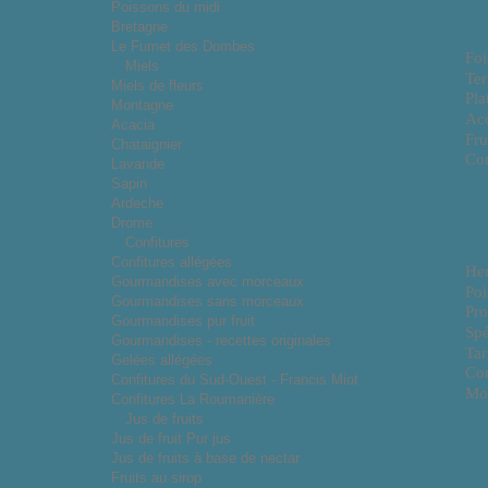
Poissons du midi
Bretagne
Le Fumet des Dombes
Foi
Miels
Ter
Miels de fleurs
Pla
Montagne
Ac
Acacia
Fru
Chataignier
Con
Lavande
Sapin
Ardeche
Drome
Confitures
Confitures allégées
He
Gourmandises avec morceaux
Poi
Gourmandises sans morceaux
Pro
Gourmandises pur fruit
Spé
Gourmandises - recettes originales
Tar
Gelées allégées
Co
Confitures du Sud-Ouest - Francis Miot
Mo
Confitures La Roumanière
Jus de fruits
Jus de fruit Pur jus
Jus de fruits à base de nectar
Fruits au sirop