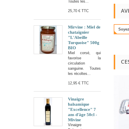
Toutes les...
AV
25,70 €
TTC
Mirvine : Miel de
Soyez 
chataignier
"L'Abeille
Turquoise" 500g
BIO
Miel corsé, qui
favorise la
CE
circulation
sanguine. Toutes
les récoltes...
12,95 €
TTC
Vinaigre
balsamique
"Excellence" 7
ans d'âge 50cl -
Mivine
Vinaigre