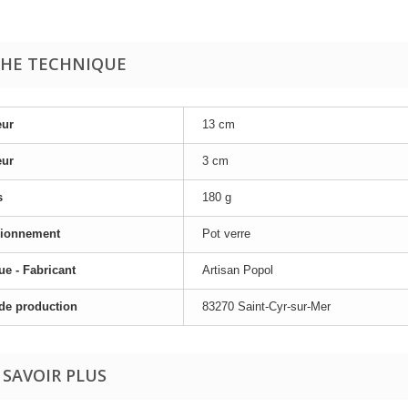
CHE TECHNIQUE
eur
13 cm
eur
3 cm
s
180 g
ionnement
Pot verre
e - Fabricant
Artisan Popol
de production
83270 Saint-Cyr-sur-Mer
 SAVOIR PLUS