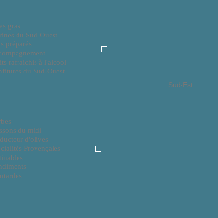
es gras
rines du Sud-Ouest
ts préparés
compagnement
its rafraichis à l'alcool
fitures du Sud-Ouest
Sud-Est
rbes
ssons du midi
ducteur d'olives
cialités Provençales
tinables
ndiments
utardes