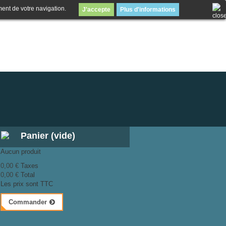
ment de votre navigation.
J'accepte
Plus d'informations
Panier
(vide)
Aucun produit
0,00 €
Taxes
0,00 €
Total
Les prix sont TTC
Commander