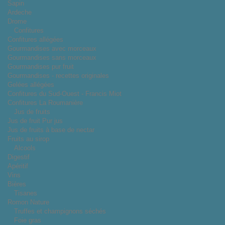
Sapin
Ardeche
Drome
Confitures
Confitures allégées
Gourmandises avec morceaux
Gourmandises sans morceaux
Gourmandises pur fruit
Gourmandises - recettes originales
Gelées allégées
Confitures du Sud-Ouest - Francis Miot
Confitures La Roumanière
Jus de fruits
Jus de fruit Pur jus
Jus de fruits à base de nectar
Fruits au sirop
Alcools
Digestif
Apéritif
Vins
Bières
Tisanes
Romon Nature
Truffes et champignons séchés
Foie gras