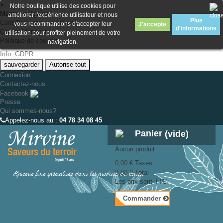
×
Notre boutique utilise des cookies pour
Mentions légales
améliorer l'expérience utilisateur et nous
Plus
Contrôlez votre vie privée
vous recommandons d'accepter leur
J'accepte
d'informations
Cookie Manager
utilisation pour profiter pleinement de votre
Politique de cookies
navigation.
Info: GDPR
sauvegarder
Autorise tout
Connexion
Contactez-nous
Facebook
Presse
Qui sommes-nous?
Appelez-nous au :
04 78 34 08 45
Panier
(vide)
Aucun produit
0,00 €
Taxes
Épicerie fine spécialisée dans les produits du terroir
0,00 €
Total
Les prix sont TTC
Commander