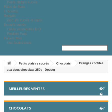
Petits plaisirs sucrés
Pâtes de fruits
Chocolats
Nougats
Biscuits sucrés et salés
Biscuits sucrés
Huiles essentielles BIO
Produits Frais
Paniers frais
Nos fournisseurs
Oranges confites
Petits plaisirs sucrés
Chocolats
aux deux chocolats 250g - Doucet
MEILLEURES VENTES
CHOCOLATS