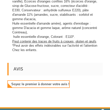
vanille), Écorces d'oranges confites 16% (écorces d'orange,
sirop de Glucose-fructose, sucre, correcteur d'acidité :
E330, Conservateur : anhydride sulfureux E220), pâte
d'amande 11% (amandes, sucre, stabilisants : sorbitol et
gomme d'acacia,
Huile essentielle d'amande amère), agents d'enrobage :
gomme D'acacia et gomme laque, arôme naturel (concentré
Cointreau),
huile essentielle d'orange, Colorant : E110*.
.
Peut contenir des traces de fruits à coques, gluten et œufs
*Peut avoir des effets indésirables sur l'activité et l'attention
Chez les enfants.
AVIS
Soyez le premier à donner votre avis !