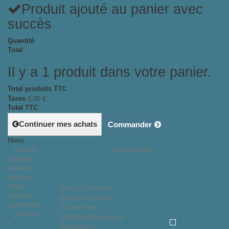
Produit ajouté au panier avec
succès
Quantité
Total
Il y a 1 produit dans votre panier.
Total produits TTC
Taxes
0,00 €
Total TTC
Continuer mes achats
Commander
Menu
Paniers
Rhône Alpes
cadeaux
Paniers
cadeaux
vides
Pâtes à la ferme
Cadeaux
Bières artisanales
gourmands
Jus de fruits
Terrines
Huilerie Beaujolaise
&
Chataignes