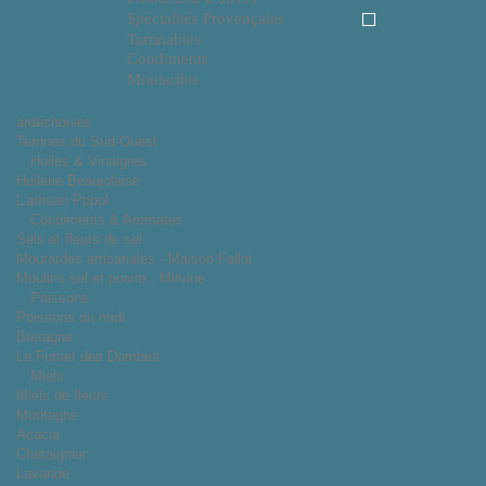
Spécialités Provençales
Tartinables
Condiments
Moutardes
ardéchoises
Terrines du Sud-Ouest
Huiles & Vinaigres
Huilerie Beaujolaise
L'artisan Popol
Condiments & Aromates
Sels et fleurs de sel
Moutardes artisanales - Maison Fallot
Moulins sel et poivre : Mirvine
Poissons
Poissons du midi
Bretagne
Le Fumet des Dombes
Miels
Miels de fleurs
Montagne
Acacia
Chataignier
Lavande