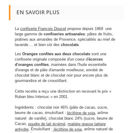
EN SAVOIR PLUS
La
confiserie François Doucet
propose depuis 1969 une
large gamme de
confiseries artisanales
: pâtes de fruits,
pralines aux amandes de Provence, spécialités au miel de
lavande ... et bien sûr des
chocolats
.
Les
Oranges confites aux deux chocolats
sont une
confiserie originale composée d'un coeur d'
écorces
d'oranges confites
, marinées dans l'huile essentielle
d'orange et de pâte d'amande moelleuse, enrobé de
chocolat blanc et de chocolat noir pour encore plus de
gourmandise et de croustillant.
Cette recette a reçu une distinction en recevant le prix «
Ruban bleu Intersuc » en 2001.
Ingrédients : chocolat noir 46% (pâte de cacao, sucre,
beurre de cacao, émulsifiant :
, arôme
lécithine de soja
naturel de vanille), chocolat blanc 24% (sucre, beurre de
Cacao,
,
poudre de lait écrémé
matière grasse laitiere
, Émulsifiant :
, arôme naturel de
anhydre
lécithine de soja