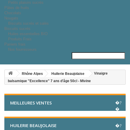
Petits plaisirs sucrés
Pâtes de fruits
Chocolats
Nougats
Biscuits sucrés et salés
Biscuits sucrés
Huiles essentielles BIO
Produits Frais
Paniers frais
Nos fournisseurs
Vinaigre
Rhône Alpes
Huilerie Beaujolaise
balsamique "Excellence" 7 ans d'âge 50cl - Mivine
MEILLEURES VENTES
HUILERIE BEAUJOLAISE