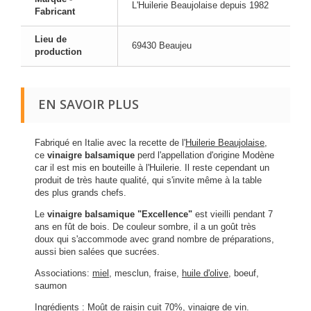
L'Huilerie Beaujolaise depuis 1982
Fabricant
Lieu de
69430 Beaujeu
production
EN SAVOIR PLUS
Fabriqué en Italie avec la recette de l'
Huilerie Beaujolaise
,
ce
vinaigre balsamique
perd l'appellation d'origine Modène
car il est mis en bouteille à l'Huilerie. Il reste cependant un
produit de très haute qualité, qui s'invite même à la table
des plus grands chefs.
Le
vinaigre balsamique "Excellence"
est vieilli pendant 7
ans en fût de bois. De couleur sombre, il a un goût très
doux qui s'accommode avec grand nombre de préparations,
aussi bien salées que sucrées.
Associations:
miel
, mesclun, fraise,
huile d'olive
, boeuf,
saumon
Ingrédients : Moût de raisin cuit 70%, vinaigre de vin.