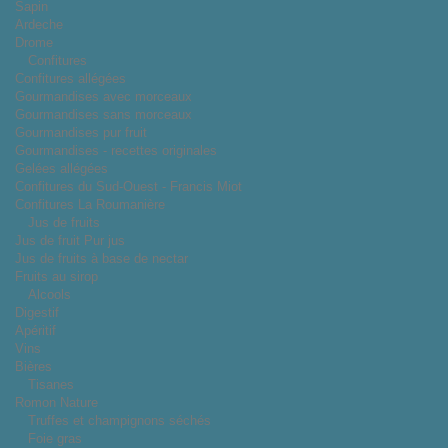
Sapin
Ardeche
Drome
Confitures
Confitures allégées
Gourmandises avec morceaux
Gourmandises sans morceaux
Gourmandises pur fruit
Gourmandises - recettes originales
Gelées allégées
Confitures du Sud-Ouest - Francis Miot
Confitures La Roumanière
Jus de fruits
Jus de fruit Pur jus
Jus de fruits à base de nectar
Fruits au sirop
Alcools
Digestif
Apéritif
Vins
Bières
Tisanes
Romon Nature
Truffes et champignons séchés
Foie gras