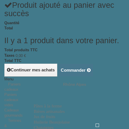
Produit ajouté au panier avec
succès
Quantité
Total
Il y a 1 produit dans votre panier.
Total produits TTC
Taxes
0,00 €
Total TTC
Continuer mes achats
Commander
Menu
Paniers
Rhône Alpes
cadeaux
Paniers
cadeaux
vides
Pâtes à la ferme
Cadeaux
Bières artisanales
gourmands
Jus de fruits
Terrines
Huilerie Beaujolaise
&
Chataignes