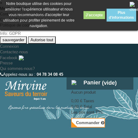
×
Notre boutique utilise des cookies pour
Mentions légales
améliorer l'expérience utilisateur et nous
Plus
Contrôlez votre vie privée
vous recommandons d'accepter leur
J'accepte
d'informations
Cookie Manager
utilisation pour profiter pleinement de votre
Politique de cookies
navigation.
Info: GDPR
sauvegarder
Autorise tout
Connexion
Contactez-nous
Facebook
Presse
Qui sommes-nous?
Appelez-nous au :
04 78 34 08 45
Panier
(vide)
Aucun produit
0,00 €
Taxes
Épicerie fine spécialisée dans les produits du terroir
0,00 €
Total
Les prix sont TTC
Commander