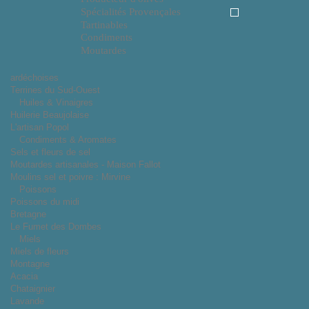
Spécialités Provençales
Tartinables
Condiments
Moutardes
ardéchoises
Terrines du Sud-Ouest
Huiles & Vinaigres
Huilerie Beaujolaise
L'artisan Popol
Condiments & Aromates
Sels et fleurs de sel
Moutardes artisanales - Maison Fallot
Moulins sel et poivre : Mirvine
Poissons
Poissons du midi
Bretagne
Le Fumet des Dombes
Miels
Miels de fleurs
Montagne
Acacia
Chataignier
Lavande