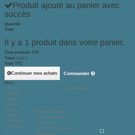
Produit ajouté au panier avec
succès
Quantité
Total
Il y a 1 produit dans votre panier.
Total produits TTC
Taxes
0,00 €
Total TTC
Continuer mes achats
Commander
Menu
Paniers
Rhône Alpes
cadeaux
Paniers
cadeaux
vides
Pâtes à la ferme
Cadeaux
Bières artisanales
gourmands
Jus de fruits
Terrines
Huilerie Beaujolaise
&
Chataignes