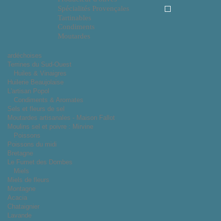
Spécialités Provençales
Tartinables
Condiments
Moutardes
ardéchoises
Terrines du Sud-Ouest
Huiles & Vinaigres
Huilerie Beaujolaise
L'artisan Popol
Condiments & Aromates
Sels et fleurs de sel
Moutardes artisanales - Maison Fallot
Moulins sel et poivre : Mirvine
Poissons
Poissons du midi
Bretagne
Le Fumet des Dombes
Miels
Miels de fleurs
Montagne
Acacia
Chataignier
Lavande