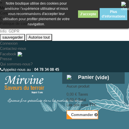
×
Notre boutique utilise des cookies pour
Mentions légales
améliorer l'expérience utilisateur et nous
Plus
Contrôlez votre vie privée
vous recommandons d'accepter leur
J'accepte
d'informations
Cookie Manager
utilisation pour profiter pleinement de votre
Politique de cookies
navigation.
Info: GDPR
sauvegarder
Autorise tout
Connexion
Contactez-nous
Facebook
Presse
Qui sommes-nous?
Appelez-nous au :
04 78 34 08 45
Panier
(vide)
Aucun produit
0,00 €
Taxes
Épicerie fine spécialisée dans les produits du terroir
0,00 €
Total
Les prix sont TTC
Commander