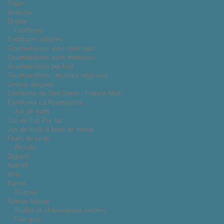
Sapin
Ardeche
Drome
Confitures
Confitures allégées
Gourmandises avec morceaux
Gourmandises sans morceaux
Gourmandises pur fruit
Gourmandises - recettes originales
Gelées allégées
Confitures du Sud-Ouest - Francis Miot
Confitures La Roumanière
Jus de fruits
Jus de fruit Pur jus
Jus de fruits à base de nectar
Fruits au sirop
Alcools
Digestif
Apéritif
Vins
Bières
Tisanes
Romon Nature
Truffes et champignons séchés
Foie gras