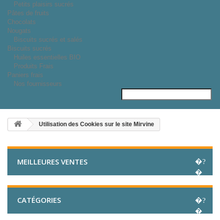
Petits plaisirs sucrés
Pâtes de fruits
Chocolats
Nougats
Biscuits sucrés et salés
Biscuits sucrés
Huiles essentielles BIO
Produits Frais
Paniers frais
Nos fournisseurs
Utilisation des Cookies sur le site Mirvine
MEILLEURES VENTES
CATÉGORIES