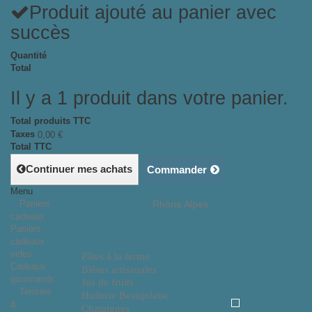
Produit ajouté au panier avec
succès
Quantité
Total
Il y a 1 produit dans votre panier.
Total produits TTC
Taxes
0,00 €
Total TTC
Continuer mes achats
Commander
Menu
Paniers
Rhône Alpes
cadeaux
Paniers
cadeaux
vides
Pâtes à la ferme
Cadeaux
Bières artisanales
gourmands
Jus de fruits
Terrines
Huilerie Beaujolaise
&
Chataignes