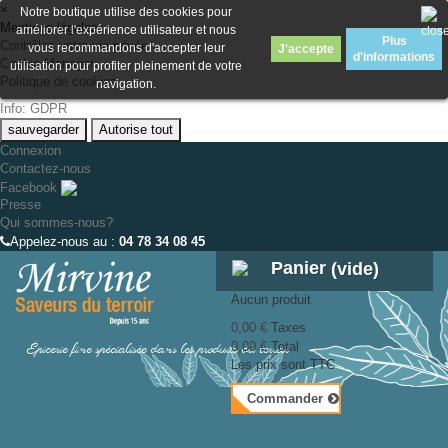
×
Notre boutique utilise des cookies pour
Mentions légales
améliorer l'expérience utilisateur et nous
Plus
Contrôlez votre vie privée
vous recommandons d'accepter leur
J'accepte
d'informations
Cookie Manager
utilisation pour profiter pleinement de votre
Politique de cookies
navigation.
Info: GDPR
sauvegarder
Autorise tout
Connexion
Contactez-nous
Facebook
Presse
Qui sommes-nous?
Appelez-nous au :
04 78 34 08 45
Panier
(vide)
Aucun produit
0,00 €
Taxes
Épicerie fine spécialisée dans les produits du terroir
0,00 €
Total
Les prix sont TTC
Commander