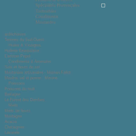
Spécialités Provençales
Tartinables
Condiments
Moutardes
ardéchoises
Terrines du Sud-Ouest
Huiles & Vinaigres
Huilerie Beaujolaise
L'artisan Popol
Condiments & Aromates
Sels et fleurs de sel
Moutardes artisanales - Maison Fallot
Moulins sel et poivre : Mirvine
Poissons
Poissons du midi
Bretagne
Le Fumet des Dombes
Miels
Miels de fleurs
Montagne
Acacia
Chataignier
Lavande