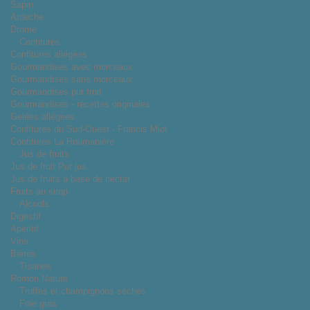
Sapin
Ardeche
Drome
Confitures
Confitures allégées
Gourmandises avec morceaux
Gourmandises sans morceaux
Gourmandises pur fruit
Gourmandises - recettes originales
Gelées allégées
Confitures du Sud-Ouest - Francis Miot
Confitures La Roumanière
Jus de fruits
Jus de fruit Pur jus
Jus de fruits à base de nectar
Fruits au sirop
Alcools
Digestif
Apéritif
Vins
Bières
Tisanes
Romon Nature
Truffes et champignons séchés
Foie gras