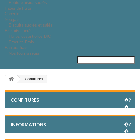
Petits plaisirs sucrés
Pâtes de fruits
Chocolats
Nougats
Biscuits sucrés et salés
Biscuits sucrés
Huiles essentielles BIO
Produits Frais
Paniers frais
Nos fournisseurs
Confitures
CONFITURES
INFORMATIONS