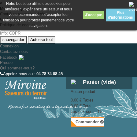
×
Notre boutique utilise des cookies pour
Mentions légales
améliorer l'expérience utilisateur et nous
Plus
Contrôlez votre vie privée
vous recommandons d'accepter leur
J'accepte
d'informations
Cookie Manager
utilisation pour profiter pleinement de votre
Politique de cookies
navigation.
Info: GDPR
sauvegarder
Autorise tout
Connexion
Contactez-nous
Facebook
Presse
Qui sommes-nous?
Appelez-nous au :
04 78 34 08 45
Panier
(vide)
Aucun produit
0,00 €
Taxes
Épicerie fine spécialisée dans les produits du terroir
0,00 €
Total
Les prix sont TTC
Commander