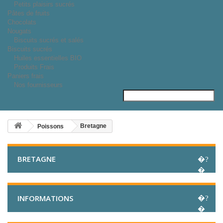
Petits plaisirs sucrés
Pâtes de fruits
Chocolats
Nougats
Biscuits sucrés et salés
Biscuits sucrés
Huiles essentielles BIO
Produits Frais
Paniers frais
Nos fournisseurs
Bretagne
Poissons
BRETAGNE
INFORMATIONS