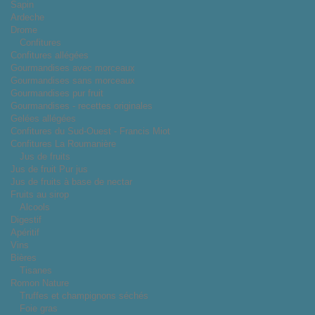
Sapin
Ardeche
Drome
Confitures
Confitures allégées
Gourmandises avec morceaux
Gourmandises sans morceaux
Gourmandises pur fruit
Gourmandises - recettes originales
Gelées allégées
Confitures du Sud-Ouest - Francis Miot
Confitures La Roumanière
Jus de fruits
Jus de fruit Pur jus
Jus de fruits à base de nectar
Fruits au sirop
Alcools
Digestif
Apéritif
Vins
Bières
Tisanes
Romon Nature
Truffes et champignons séchés
Foie gras