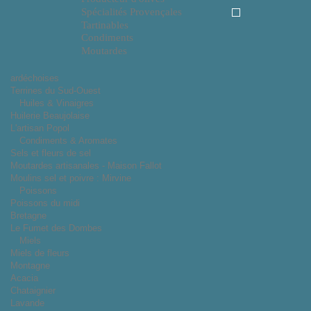
Spécialités Provençales
Tartinables
Condiments
Moutardes
ardéchoises
Terrines du Sud-Ouest
Huiles & Vinaigres
Huilerie Beaujolaise
L'artisan Popol
Condiments & Aromates
Sels et fleurs de sel
Moutardes artisanales - Maison Fallot
Moulins sel et poivre : Mirvine
Poissons
Poissons du midi
Bretagne
Le Fumet des Dombes
Miels
Miels de fleurs
Montagne
Acacia
Chataignier
Lavande