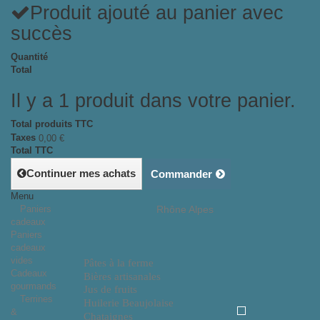
Produit ajouté au panier avec
succès
Quantité
Total
Il y a 1 produit dans votre panier.
Total produits TTC
Taxes
0,00 €
Total TTC
Continuer mes achats
Commander
Menu
Paniers
Rhône Alpes
cadeaux
Paniers
cadeaux
vides
Pâtes à la ferme
Cadeaux
Bières artisanales
gourmands
Jus de fruits
Terrines
Huilerie Beaujolaise
&
Chataignes