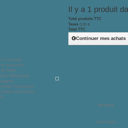
Il y a 1 produit d
Total produits TTC
Taxes
0,00 €
Total TTC
Continuer mes achats
Rhône Alpes
es à la ferme
res artisanales
 de fruits
lerie Beaujolaise
taignes
cialités Lyonnaises
cialités ardéchoises
ls
Bretagne
Sud-Ouest