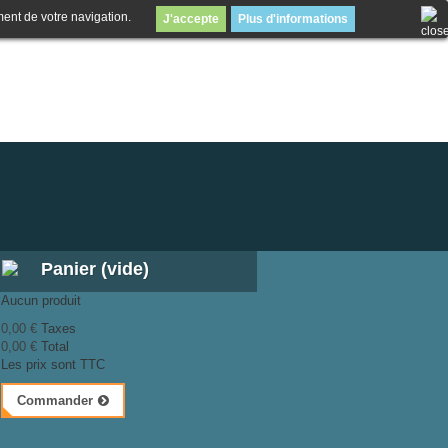
ment de votre navigation.
J'accepte
Plus d'informations
Panier
(vide)
Aucun produit
0,00 €
Taxes
0,00 €
Total
Les prix sont TTC
Commander