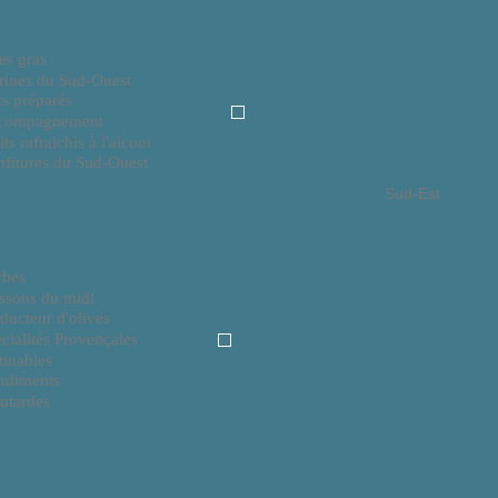
es gras
rines du Sud-Ouest
ts préparés
compagnement
its rafraichis à l'alcool
fitures du Sud-Ouest
Sud-Est
rbes
ssons du midi
ducteur d'olives
cialités Provençales
tinables
ndiments
utardes