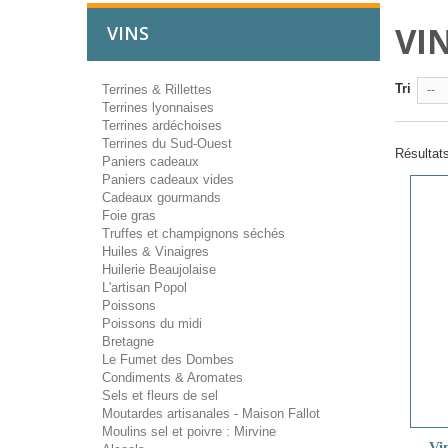
VI
VINS
Tri
Terrines & Rillettes
--
Terrines lyonnaises
Terrines ardéchoises
Terrines du Sud-Ouest
Résultats
Paniers cadeaux
Paniers cadeaux vides
Cadeaux gourmands
Foie gras
Truffes et champignons séchés
Huiles & Vinaigres
Huilerie Beaujolaise
L'artisan Popol
Poissons
Poissons du midi
Bretagne
Le Fumet des Dombes
Condiments & Aromates
Sels et fleurs de sel
Moutardes artisanales - Maison Fallot
Moulins sel et poivre : Mirvine
Vi