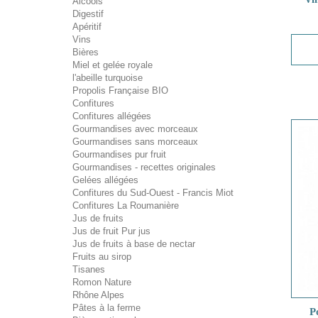
Alcools
Digestif
Apéritif
Vins
Bières
Miel et gelée royale
l'abeille turquoise
Propolis Française BIO
Confitures
Confitures allégées
Gourmandises avec morceaux
Gourmandises sans morceaux
Gourmandises pur fruit
Gourmandises - recettes originales
Gelées allégées
Confitures du Sud-Ouest - Francis Miot
Confitures La Roumanière
Jus de fruits
Jus de fruit Pur jus
Jus de fruits à base de nectar
Fruits au sirop
Tisanes
Romon Nature
Rhône Alpes
Pâtes à la ferme
P