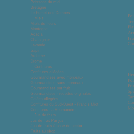
Poissons du midi
Bretagne
Le Fumet des Dombes
Foi
Miels
Ter
Miels de fleurs
Pla
Montagne
Ac
Acacia
Fru
Chataignier
Con
Lavande
Sapin
Ardeche
Drome
Confitures
Confitures allégées
He
Gourmandises avec morceaux
Poi
Gourmandises sans morceaux
Pro
Gourmandises pur fruit
Spé
Gourmandises - recettes originales
Tar
Gelées allégées
Co
Confitures du Sud-Ouest - Francis Miot
Mo
Confitures La Roumanière
Jus de fruits
Jus de fruit Pur jus
Jus de fruits à base de nectar
Fruits au sirop