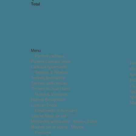
Total
Menu
Paniers cadeaux
Paniers cadeaux vides
Pât
Cadeaux gourmands
Biè
Terrines & Rillettes
Jus
Terrines lyonnaises
Hui
Terrines ardéchoises
Cha
Terrines du Sud-Ouest
Spé
Huiles & Vinaigres
Spé
Huilerie Beaujolaise
Mie
L'artisan Popol
Condiments & Aromates
Sels et fleurs de sel
Moutardes artisanales - Maison Fallot
Moulins sel et poivre : Mirvine
Poissons