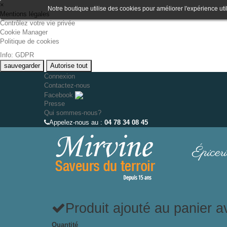
×
Notre boutique utilise des cookies pour améliorer l'expérience uti
Mentions légales
Contrôlez votre vie privée
Cookie Manager
Politique de cookies
Info: GDPR
sauvegarder
Autorise tout
Connexion
Contactez-nous
Facebook
Presse
Qui sommes-nous?
Appelez-nous au :
04 78 34 08 45
Épiceri
Produit ajouté au panier 
Quantité