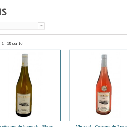
NS
 1 - 10 sur 10.
n côteaux du lyonnais - Blanc -
Vin rosé - Coteaux du Lyon