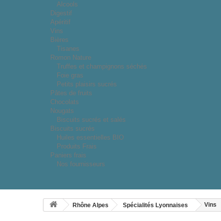
Alcools
Digestif
Apéritif
Vins
Bières
Tisanes
Romon Nature
Truffes et champignons séchés
Foie gras
Petits plaisirs sucrés
Pâtes de fruits
Chocolats
Nougats
Biscuits sucrés et salés
Biscuits sucrés
Huiles essentielles BIO
Produits Frais
Paniers frais
Nos fournisseurs
Vins
Rhône Alpes
Spécialités Lyonnaises