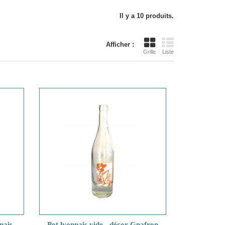
Il y a 10 produits.
Afficher :
Grille
Liste
nais
Pot lyonnais vide - décor Gnafron