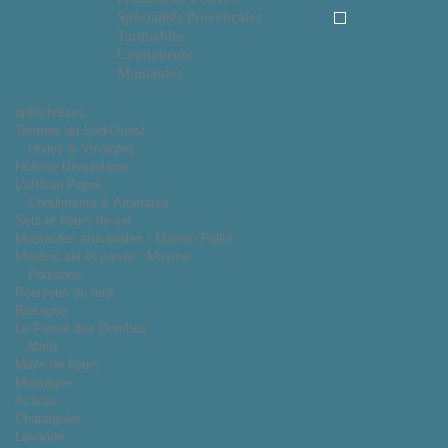
Spécialités Provençales
Tartinables
Condiments
Moutardes
ardéchoises
Terrines du Sud-Ouest
Huiles & Vinaigres
Huilerie Beaujolaise
L'artisan Popol
Condiments & Aromates
Sels et fleurs de sel
Moutardes artisanales - Maison Fallot
Moulins sel et poivre : Mirvine
Poissons
Poissons du midi
Bretagne
Le Fumet des Dombes
Miels
Miels de fleurs
Montagne
Acacia
Chataignier
Lavande