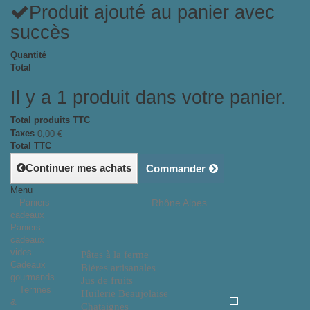
Produit ajouté au panier avec
succès
Quantité
Total
Il y a 1 produit dans votre panier.
Total produits TTC
Taxes
0,00 €
Total TTC
Continuer mes achats
Commander
Menu
Paniers
Rhône Alpes
cadeaux
Paniers
cadeaux
vides
Pâtes à la ferme
Cadeaux
Bières artisanales
gourmands
Jus de fruits
Terrines
Huilerie Beaujolaise
&
Chataignes