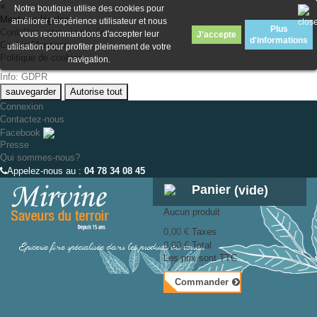
×
Notre boutique utilise des cookies pour
Mentions légales
améliorer l'expérience utilisateur et nous
Plus
Contrôlez votre vie privée
vous recommandons d'accepter leur
J'accepte
d'informations
Cookie Manager
utilisation pour profiter pleinement de votre
Politique de cookies
navigation.
Info: GDPR
sauvegarder
Autorise tout
Connexion
Contactez-nous
Facebook
Presse
Qui sommes-nous?
Appelez-nous au :
04 78 34 08 45
Panier
(vide)
Aucun produit
0,00 €
Taxes
Épicerie fine spécialisée dans les produits du terroir
0,00 €
Total
Les prix sont TTC
Commander