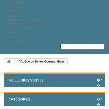
Petits plaisirs sucrés
Pâtes de fruits
Chocolats
Nougats
Biscuits sucrés et salés
Biscuits sucrés
Huiles essentielles BIO
Produits Frais
Paniers frais
Nos fournisseurs
Y'a Que de Belles Gourmandises
MEILLEURES VENTES
CATÉGORIES