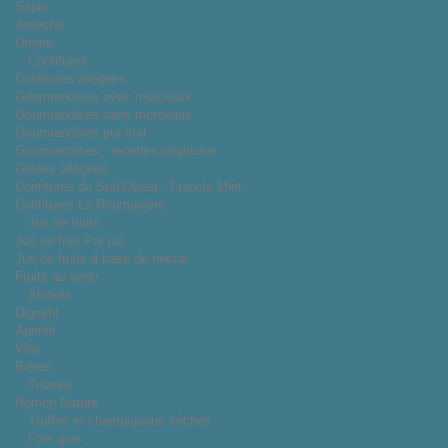
Sapin
Ardeche
Drome
Confitures
Confitures allégées
Gourmandises avec morceaux
Gourmandises sans morceaux
Gourmandises pur fruit
Gourmandises - recettes originales
Gelées allégées
Confitures du Sud-Ouest - Francis Miot
Confitures La Roumanière
Jus de fruits
Jus de fruit Pur jus
Jus de fruits à base de nectar
Fruits au sirop
Alcools
Digestif
Apéritif
Vins
Bières
Tisanes
Romon Nature
Truffes et champignons séchés
Foie gras