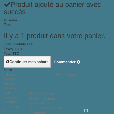
Produit ajouté au panier avec
succès
Quantité
Total
Il y a 1 produit dans votre panier.
Total produits TTC
Taxes
0,00 €
Total TTC
Continuer mes achats
Commander
Menu
Paniers
Rhône Alpes
cadeaux
Paniers
cadeaux
vides
Pâtes à la ferme
Cadeaux
Bières artisanales
gourmands
Jus de fruits
Terrines
Huilerie Beaujolaise
&
Chataignes