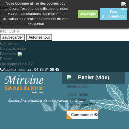
×
Notre boutique utilise des cookies pour
Mentions légales
améliorer l'expérience utilisateur et nous
Plus
Contrôlez votre vie privée
vous recommandons d'accepter leur
J'accepte
d'informations
Cookie Manager
utilisation pour profiter pleinement de votre
Politique de cookies
navigation.
Info: GDPR
sauvegarder
Autorise tout
Connexion
Contactez-nous
Facebook
Presse
Qui sommes-nous?
Appelez-nous au :
04 78 34 08 45
Panier
(vide)
Aucun produit
0,00 €
Taxes
Épicerie fine spécialisée dans les produits du terroir
0,00 €
Total
Les prix sont TTC
Commander