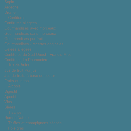
Sapin
Ardeche
Drome
Confitures
Confitures allégées
Gourmandises avec morceaux
Gourmandises sans morceaux
Gourmandises pur fruit
Gourmandises - recettes originales
Gelées allégées
Confitures du Sud-Ouest - Francis Miot
Confitures La Roumanière
Jus de fruits
Jus de fruit Pur jus
Jus de fruits à base de nectar
Fruits au sirop
Alcools
Digestif
Apéritif
Vins
Bières
Tisanes
Romon Nature
Truffes et champignons séchés
Foie gras