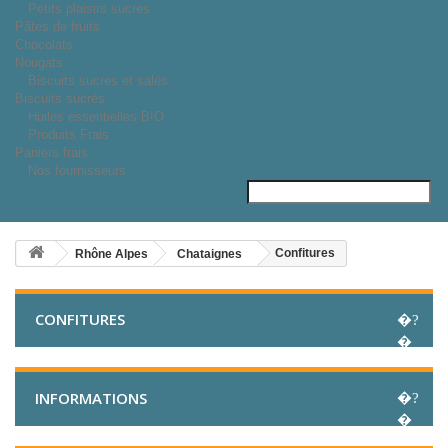
Petits plaisirs sucrés
Pâtes de fruits
Chocolats
Nougats
Biscuits sucrés et salés
Biscuits sucrés
Huiles essentielles BIO
Produits Frais
Paniers frais
Nos fournisseurs
Confitures
Rhône Alpes
Chataignes
CONFITURES
INFORMATIONS