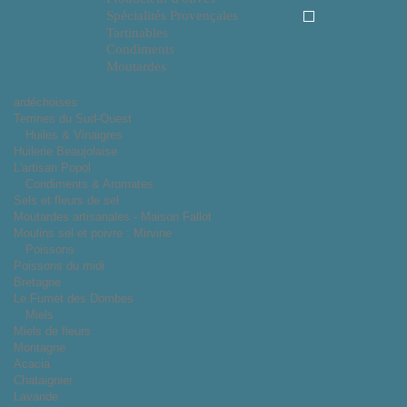
Spécialités Provençales
Tartinables
Condiments
Moutardes
ardéchoises
Terrines du Sud-Ouest
Huiles & Vinaigres
Huilerie Beaujolaise
L'artisan Popol
Condiments & Aromates
Sels et fleurs de sel
Moutardes artisanales - Maison Fallot
Moulins sel et poivre : Mirvine
Poissons
Poissons du midi
Bretagne
Le Fumet des Dombes
Miels
Miels de fleurs
Montagne
Acacia
Chataignier
Lavande