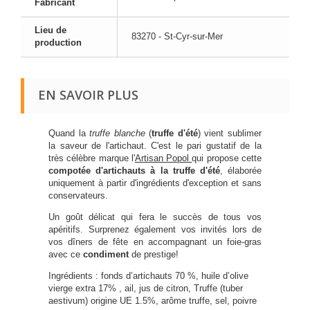
Fabricant
Lieu de
83270 - St-Cyr-sur-Mer
production
EN SAVOIR PLUS
Quand la
truffe blanche
(
truffe d'été
) vient sublimer
la saveur de l'artichaut. C'est le pari gustatif de la
très célèbre marque l'
Artisan Popol
qui propose cette
compotée d'artichauts à la truffe d'été
, élaborée
uniquement à partir d'ingrédients d'exception et sans
conservateurs.
Un goût délicat qui fera le succès de tous vos
apéritifs. Surprenez également vos invités lors de
vos dîners de fête en accompagnant un foie-gras
avec ce
condiment
de prestige!
Ingrédients : fonds d’artichauts 70 %, huile d’olive
vierge extra 17% , ail, jus de citron, Truffe (tuber
aestivum) origine UE 1.5%, arôme truffe, sel, poivre