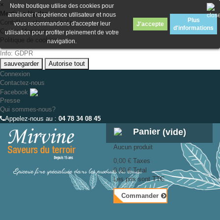
×
Notre boutique utilise des cookies pour
Mentions légales
améliorer l'expérience utilisateur et nous
Plus
Contrôlez votre vie privée
vous recommandons d'accepter leur
J'accepte
d'informations
Cookie Manager
utilisation pour profiter pleinement de votre
Politique de cookies
navigation.
Info: GDPR
sauvegarder
Autorise tout
Connexion
Contactez-nous
Facebook
Presse
Qui sommes-nous?
Appelez-nous au :
04 78 34 08 45
Panier
(vide)
Aucun produit
0,00 €
Taxes
Épicerie fine spécialisée dans les produits du terroir
0,00 €
Total
Les prix sont TTC
Commander