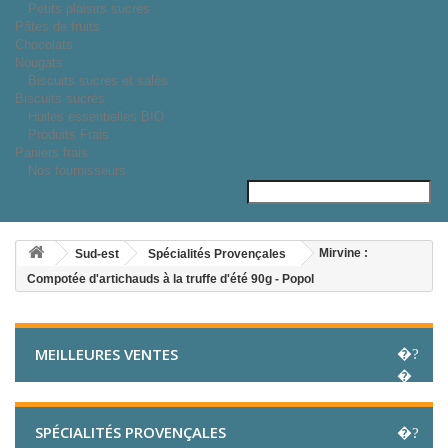
Petits plaisirs sucrés
Pâtes de fruits
Chocolats
Nougats
Biscuits sucrés et salés
Biscuits sucrés
Huiles essentielles BIO
Produits Frais
Paniers frais
Nos fournisseurs
Mirvine :
Sud-est
Spécialités Provençales
Compotée d'artichauds à la truffe d'été 90g - Popol
MEILLEURES VENTES
SPÉCIALITÉS PROVENÇALES