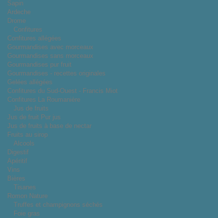
Sapin
Ardeche
Drome
Confitures
Confitures allégées
Gourmandises avec morceaux
Gourmandises sans morceaux
Gourmandises pur fruit
Gourmandises - recettes originales
Gelées allégées
Confitures du Sud-Ouest - Francis Miot
Confitures La Roumanière
Jus de fruits
Jus de fruit Pur jus
Jus de fruits à base de nectar
Fruits au sirop
Alcools
Digestif
Apéritif
Vins
Bières
Tisanes
Romon Nature
Truffes et champignons séchés
Foie gras