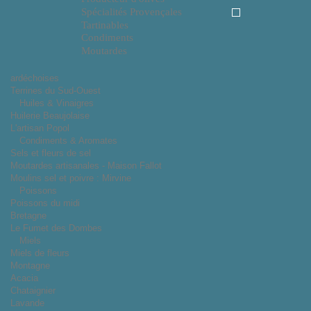
Spécialités Provençales
Tartinables
Condiments
Moutardes
ardéchoises
Terrines du Sud-Ouest
Huiles & Vinaigres
Huilerie Beaujolaise
L'artisan Popol
Condiments & Aromates
Sels et fleurs de sel
Moutardes artisanales - Maison Fallot
Moulins sel et poivre : Mirvine
Poissons
Poissons du midi
Bretagne
Le Fumet des Dombes
Miels
Miels de fleurs
Montagne
Acacia
Chataignier
Lavande