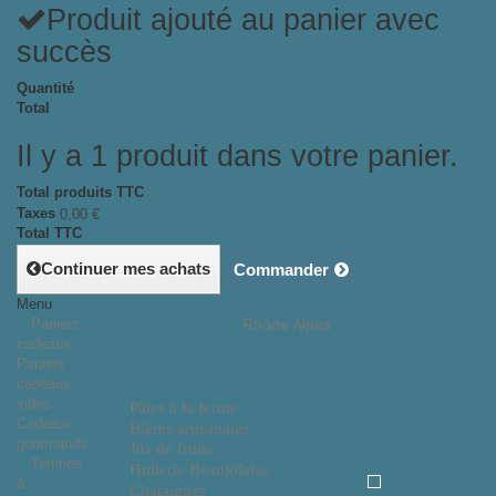
Produit ajouté au panier avec
succès
Quantité
Total
Il y a 1 produit dans votre panier.
Total produits TTC
Taxes
0,00 €
Total TTC
Continuer mes achats
Commander
Menu
Paniers
Rhône Alpes
cadeaux
Paniers
cadeaux
vides
Pâtes à la ferme
Cadeaux
Bières artisanales
gourmands
Jus de fruits
Terrines
Huilerie Beaujolaise
&
Chataignes