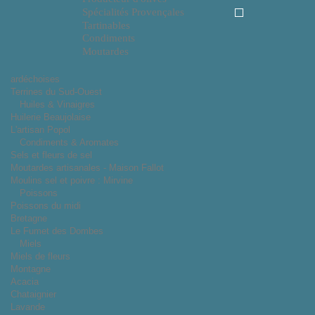
Spécialités Provençales
Tartinables
Condiments
Moutardes
ardéchoises
Terrines du Sud-Ouest
Huiles & Vinaigres
Huilerie Beaujolaise
L'artisan Popol
Condiments & Aromates
Sels et fleurs de sel
Moutardes artisanales - Maison Fallot
Moulins sel et poivre : Mirvine
Poissons
Poissons du midi
Bretagne
Le Fumet des Dombes
Miels
Miels de fleurs
Montagne
Acacia
Chataignier
Lavande