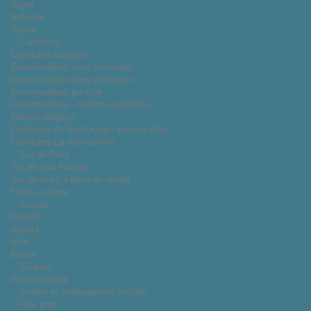
Sapin
Ardeche
Drome
Confitures
Confitures allégées
Gourmandises avec morceaux
Gourmandises sans morceaux
Gourmandises pur fruit
Gourmandises - recettes originales
Gelées allégées
Confitures du Sud-Ouest - Francis Miot
Confitures La Roumanière
Jus de fruits
Jus de fruit Pur jus
Jus de fruits à base de nectar
Fruits au sirop
Alcools
Digestif
Apéritif
Vins
Bières
Tisanes
Romon Nature
Truffes et champignons séchés
Foie gras