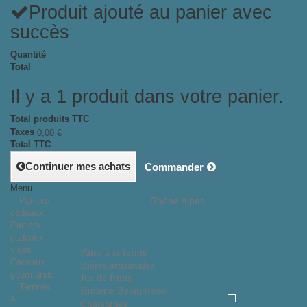
Produit ajouté au panier avec
succès
Quantité
Total
Il y a 1 produit dans votre panier.
Total produits TTC
Taxes
0,00 €
Total TTC
Continuer mes achats
Commander
Menu
Paniers
Rhône Alpes
cadeaux
Paniers
cadeaux
vides
Pâtes à la ferme
Cadeaux
Bières artisanales
gourmands
Jus de fruits
Terrines
Huilerie Beaujolaise
&
Chataignes