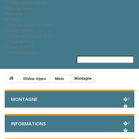
Petits plaisirs sucrés
Pâtes de fruits
Chocolats
Nougats
Biscuits sucrés et salés
Biscuits sucrés
Huiles essentielles BIO
Produits Frais
Paniers frais
Nos fournisseurs
Montagne
Rhône Alpes
Miels
MONTAGNE
INFORMATIONS