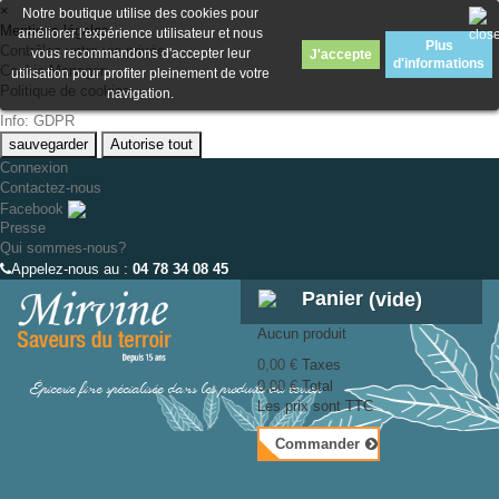
×
Notre boutique utilise des cookies pour
Mentions légales
améliorer l'expérience utilisateur et nous
Plus
Contrôlez votre vie privée
vous recommandons d'accepter leur
J'accepte
d'informations
Cookie Manager
utilisation pour profiter pleinement de votre
Politique de cookies
navigation.
Info: GDPR
sauvegarder
Autorise tout
Connexion
Contactez-nous
Facebook
Presse
Qui sommes-nous?
Appelez-nous au :
04 78 34 08 45
Panier
(vide)
Aucun produit
0,00 €
Taxes
Épicerie fine spécialisée dans les produits du terroir
0,00 €
Total
Les prix sont TTC
Commander