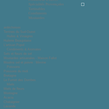
Spécialités Provençales
Tartinables
Condiments
Moutardes
ardéchoises
Terrines du Sud-Ouest
Huiles & Vinaigres
Huilerie Beaujolaise
L'artisan Popol
Condiments & Aromates
Sels et fleurs de sel
Moutardes artisanales - Maison Fallot
Moulins sel et poivre : Mirvine
Poissons
Poissons du midi
Bretagne
Le Fumet des Dombes
Miels
Miels de fleurs
Montagne
Acacia
Chataignier
Lavande