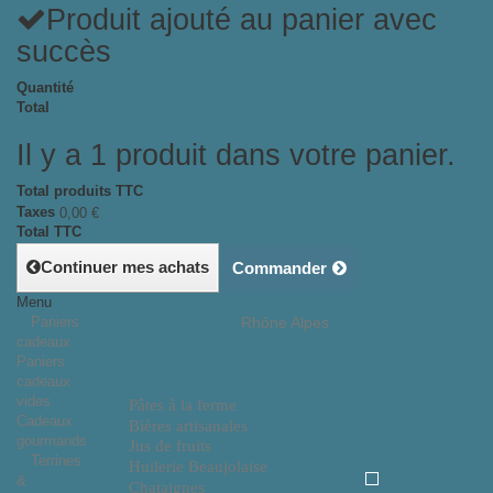
Produit ajouté au panier avec
succès
Quantité
Total
Il y a 1 produit dans votre panier.
Total produits TTC
Taxes
0,00 €
Total TTC
Continuer mes achats
Commander
Menu
Paniers
Rhône Alpes
cadeaux
Paniers
cadeaux
vides
Pâtes à la ferme
Cadeaux
Bières artisanales
gourmands
Jus de fruits
Terrines
Huilerie Beaujolaise
&
Chataignes