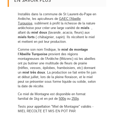
EN SAVOIR PLUS
Installés dans la commune de St Laurent-du-Pape en
Ardèche, les apiculteurs de
GAEC l'Abeille
Turquoise
, subliment à profit la richesse de la nature
ardéchoise pour créer une large variété de
miels
,
allant du
miel doux
(
lavande
,
acacia
, fleurs) aux
miels forts
(
châtaignier
,
sapin
). Ils récoltent le miel
et mettent en pot leur production.
Comme son nom l'indique, le
miel de montage
l'Abeille Turquoise
provient des régions
montagneuses de l'Ardèche (Mézenc) où les abeilles
ont pu butiner une multitude de fleurs de prairie
(trèfles, vesses, épilobes, framboisiers, etc) donnant
un
miel très doux
. La production se fait entre fin juin
et début juillet, lors de la pleine floraison, et le miel
peut se présenter sous forme liquide ou solide, selon
la date de récolte.
Ce miel de Montagne est disponible en format
familial de 1kg et en pot de
500g
ou
250g
.
Tests pour appellation "Miel de Montagne" validés -
MIEL RECOLTE ET MIS EN POT PAR