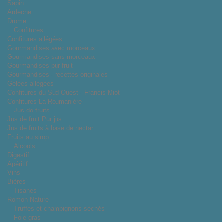
Sapin
Ardeche
Drome
Confitures
Confitures allégées
Gourmandises avec morceaux
Gourmandises sans morceaux
Gourmandises pur fruit
Gourmandises - recettes originales
Gelées allégées
Confitures du Sud-Ouest - Francis Miot
Confitures La Roumanière
Jus de fruits
Jus de fruit Pur jus
Jus de fruits à base de nectar
Fruits au sirop
Alcools
Digestif
Apéritif
Vins
Bières
Tisanes
Romon Nature
Truffes et champignons séchés
Foie gras