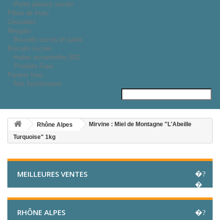
Petits plaisirs sucrés
Pâtes de fruits
Chocolats
Nougats
Biscuits sucrés et salés
Biscuits sucrés
Huiles essentielles BIO
Produits Frais
Paniers frais
Nos fournisseurs
Mirvine : Miel de Montagne "L'Abeille
Rhône Alpes
Turquoise" 1kg
MEILLEURES VENTES
RHÔNE ALPES