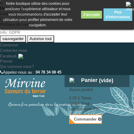
×
Notre boutique utilise des cookies pour
Mentions légales
améliorer l'expérience utilisateur et nous
Plus
Contrôlez votre vie privée
vous recommandons d'accepter leur
J'accepte
d'informations
Cookie Manager
utilisation pour profiter pleinement de votre
Politique de cookies
navigation.
Info: GDPR
sauvegarder
Autorise tout
Connexion
Contactez-nous
Facebook
Presse
Qui sommes-nous?
Appelez-nous au :
04 78 34 08 45
Panier
(vide)
Aucun produit
0,00 €
Taxes
Épicerie fine spécialisée dans les produits du terroir
0,00 €
Total
Les prix sont TTC
Commander