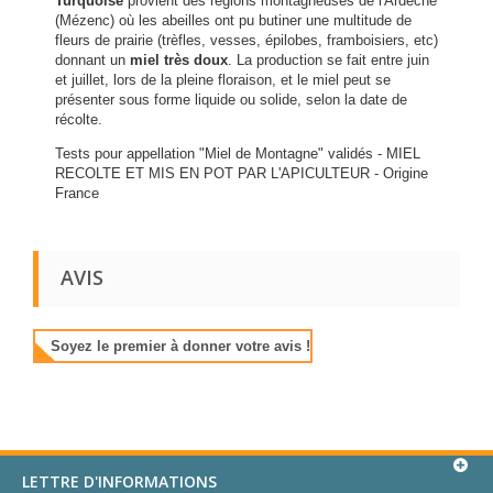
Turquoise
provient des régions montagneuses de l'Ardèche
(Mézenc) où les abeilles ont pu butiner une multitude de
fleurs de prairie (trèfles, vesses, épilobes, framboisiers, etc)
donnant un
miel très doux
. La production se fait entre juin
et juillet, lors de la pleine floraison, et le miel peut se
présenter sous forme liquide ou solide, selon la date de
récolte.
Tests pour appellation "Miel de Montagne" validés - MIEL
RECOLTE ET MIS EN POT PAR L'APICULTEUR - Origine
France
AVIS
Soyez le premier à donner votre avis !
LETTRE D'INFORMATIONS