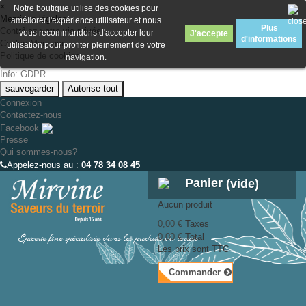
×
Notre boutique utilise des cookies pour
Mentions légales
améliorer l'expérience utilisateur et nous
Plus
Contrôlez votre vie privée
vous recommandons d'accepter leur
J'accepte
d'informations
Cookie Manager
utilisation pour profiter pleinement de votre
Politique de cookies
navigation.
Info: GDPR
sauvegarder
Autorise tout
Connexion
Contactez-nous
Facebook
Presse
Qui sommes-nous?
Appelez-nous au :
04 78 34 08 45
Panier
(vide)
Aucun produit
0,00 €
Taxes
Épicerie fine spécialisée dans les produits du terroir
0,00 €
Total
Les prix sont TTC
Commander