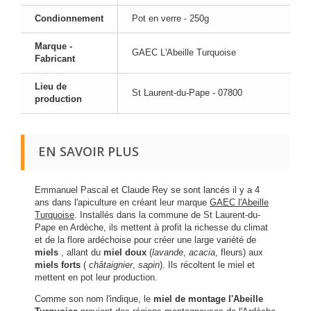
Condionnement
Pot en verre - 250g
Marque -
GAEC L'Abeille Turquoise
Fabricant
Lieu de
St Laurent-du-Pape - 07800
production
EN SAVOIR PLUS
Emmanuel Pascal et Claude Rey se sont lancés il y a 4
ans dans l'apiculture en créant leur marque
GAEC l'Abeille
Turquoise
. Installés dans la commune de St Laurent-du-
Pape en Ardèche, ils mettent à profit la richesse du climat
et de la flore ardéchoise pour créer une large variété de
miels
, allant du
miel doux
(
lavande
,
acacia
, fleurs) aux
miels forts
(
châtaignier
,
sapin
). Ils récoltent le miel et
mettent en pot leur production.
Comme son nom l'indique, le
miel de montage l'Abeille