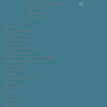
Spécialités Provençales
Tartinables
Condiments
Moutardes
ardéchoises
Terrines du Sud-Ouest
Huiles & Vinaigres
Huilerie Beaujolaise
L'artisan Popol
Condiments & Aromates
Sels et fleurs de sel
Moutardes artisanales - Maison Fallot
Moulins sel et poivre : Mirvine
Poissons
Poissons du midi
Bretagne
Le Fumet des Dombes
Miels
Miels de fleurs
Montagne
Acacia
Chataignier
Lavande