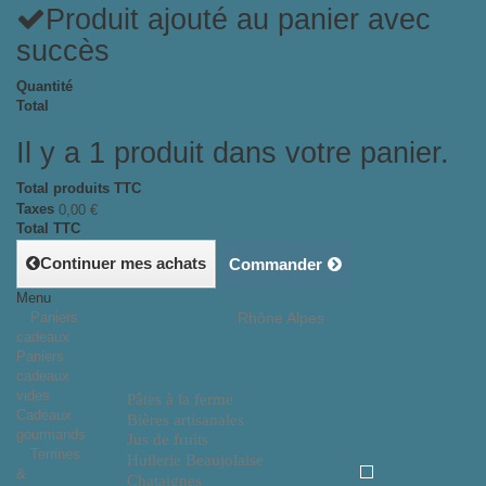
Produit ajouté au panier avec
succès
Quantité
Total
Il y a 1 produit dans votre panier.
Total produits TTC
Taxes
0,00 €
Total TTC
Continuer mes achats
Commander
Menu
Paniers
Rhône Alpes
cadeaux
Paniers
cadeaux
vides
Pâtes à la ferme
Cadeaux
Bières artisanales
gourmands
Jus de fruits
Terrines
Huilerie Beaujolaise
&
Chataignes