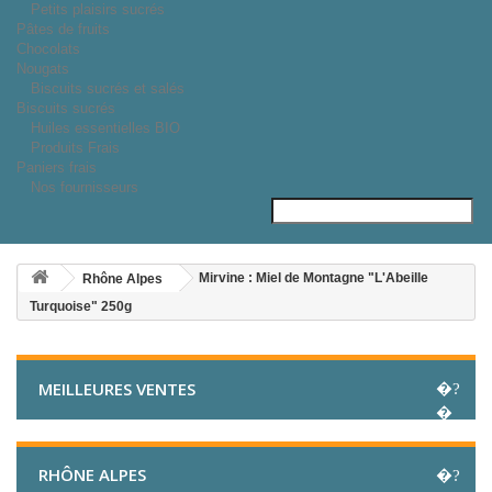
Petits plaisirs sucrés
Pâtes de fruits
Chocolats
Nougats
Biscuits sucrés et salés
Biscuits sucrés
Huiles essentielles BIO
Produits Frais
Paniers frais
Nos fournisseurs
Mirvine : Miel de Montagne "L'Abeille
Rhône Alpes
Turquoise" 250g
MEILLEURES VENTES
RHÔNE ALPES