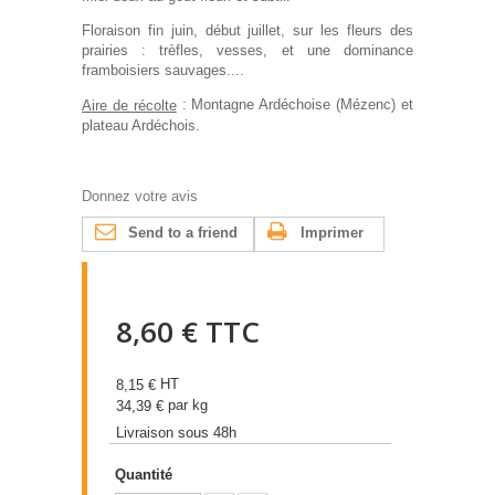
Floraison fin juin, début juillet, sur les fleurs des
prairies : trèfles, vesses, et une dominance
framboisiers sauvages....
: Montagne Ardéchoise (Mézenc) et
Aire de récolte
plateau Ardéchois.
Donnez votre avis
Send to a friend
Imprimer
8,60 €
TTC
HT
8,15 €
par kg
34,39 €
Livraison sous 48h
Quantité