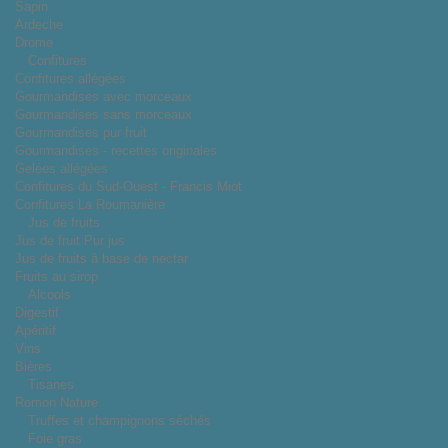
Sapin
Ardeche
Drome
Confitures
Confitures allégées
Gourmandises avec morceaux
Gourmandises sans morceaux
Gourmandises pur fruit
Gourmandises - recettes originales
Gelées allégées
Confitures du Sud-Ouest - Francis Miot
Confitures La Roumanière
Jus de fruits
Jus de fruit Pur jus
Jus de fruits à base de nectar
Fruits au sirop
Alcools
Digestif
Apéritif
Vins
Bières
Tisanes
Romon Nature
Truffes et champignons séchés
Foie gras