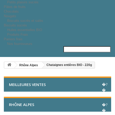
Petits plaisirs sucrés
Pâtes de fruits
Chocolats
Nougats
Biscuits sucrés et salés
Biscuits sucrés
Huiles essentielles BIO
Produits Frais
Paniers frais
Nos fournisseurs
Chataignes entières BIO - 220g
Rhône Alpes
MEILLEURES VENTES
RHÔNE ALPES