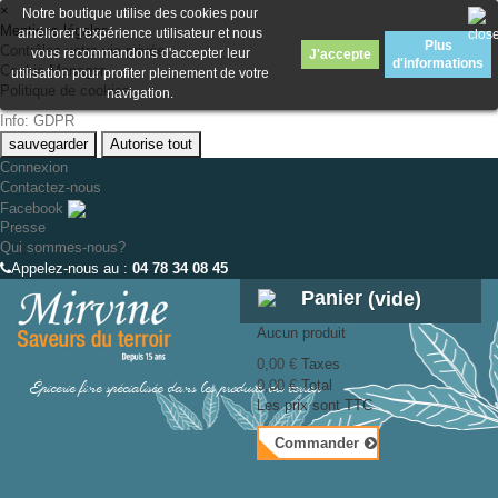
×
Notre boutique utilise des cookies pour
Mentions légales
améliorer l'expérience utilisateur et nous
Plus
Contrôlez votre vie privée
vous recommandons d'accepter leur
J'accepte
d'informations
Cookie Manager
utilisation pour profiter pleinement de votre
Politique de cookies
navigation.
Info: GDPR
sauvegarder
Autorise tout
Connexion
Contactez-nous
Facebook
Presse
Qui sommes-nous?
Appelez-nous au :
04 78 34 08 45
Panier
(vide)
Aucun produit
0,00 €
Taxes
Épicerie fine spécialisée dans les produits du terroir
0,00 €
Total
Les prix sont TTC
Commander