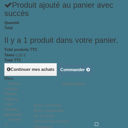
Produit ajouté au panier avec
succès
Quantité
Total
Il y a 1 produit dans votre panier.
Total produits TTC
Taxes
0,00 €
Total TTC
Continuer mes achats
Commander
Menu
Paniers
Rhône Alpes
cadeaux
Paniers
cadeaux
vides
Pâtes à la ferme
Cadeaux
Bières artisanales
gourmands
Jus de fruits
Terrines
Huilerie Beaujolaise
&
Chataignes