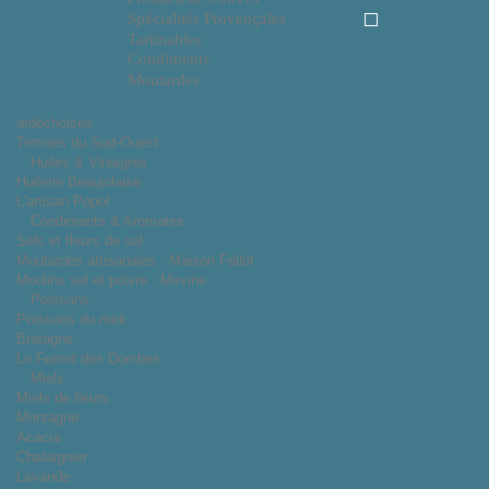
Spécialités Provençales
Tartinables
Condiments
Moutardes
ardéchoises
Terrines du Sud-Ouest
Huiles & Vinaigres
Huilerie Beaujolaise
L'artisan Popol
Condiments & Aromates
Sels et fleurs de sel
Moutardes artisanales - Maison Fallot
Moulins sel et poivre : Mirvine
Poissons
Poissons du midi
Bretagne
Le Fumet des Dombes
Miels
Miels de fleurs
Montagne
Acacia
Chataignier
Lavande