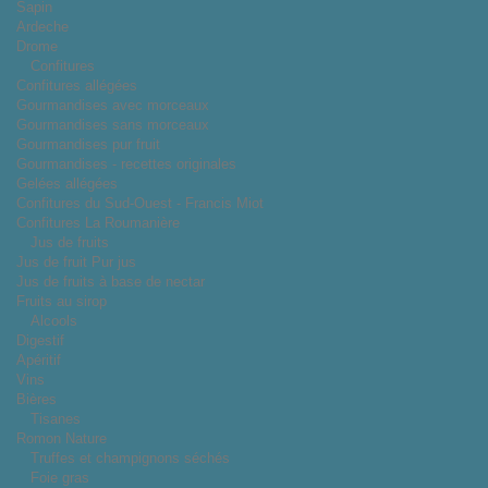
Sapin
Ardeche
Drome
Confitures
Confitures allégées
Gourmandises avec morceaux
Gourmandises sans morceaux
Gourmandises pur fruit
Gourmandises - recettes originales
Gelées allégées
Confitures du Sud-Ouest - Francis Miot
Confitures La Roumanière
Jus de fruits
Jus de fruit Pur jus
Jus de fruits à base de nectar
Fruits au sirop
Alcools
Digestif
Apéritif
Vins
Bières
Tisanes
Romon Nature
Truffes et champignons séchés
Foie gras