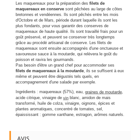
Les maquereaux pour la préparation des
filets de
maquereaux en conserve
sont pêchées au large de côtes
bretonnes et vendéennes. Ils sont pêchés entre les mois
d'Octobre et de Mars, période durant laquelle ils sont les
plus fondants, pour vous garantir des conserves de
maquereaux de haute qualité. Ils sont travaillé frais pour un
goût préservé, et peuvent se conserver très longtemps
grâce au procédé artisanal de conserve. Les filets de
maquereaux sont ensuite accompagnés d'une onctueuse et
savoureuse sauce à la moutarde, qui relèvera le goût du
poisson et ravira les gourmands.
Pas besoin d'être un grand chef pour accommoder ses
filets de maquereaux à la moutarde
, ils se suffisent à eux
même et peuvent être dégustés tels quels, en
accompagnement d'une salade par exemple.
Ingrédients : maquereaux (57%), eau,
,
graines de moutarde
acide citrique, vinaigre de
blanc, amidon de mais
vin
transformé, huile de colza, vinaigre, oignons, épices et
plantes aromatiques, concentré de tomates, sel,
épaississant : gomme xanthane, estragon, arômes naturels.
AVIS