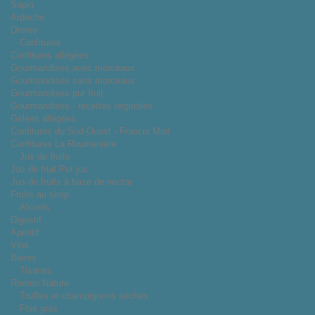
Sapin
Ardeche
Drome
Confitures
Confitures allégées
Gourmandises avec morceaux
Gourmandises sans morceaux
Gourmandises pur fruit
Gourmandises - recettes originales
Gelées allégées
Confitures du Sud-Ouest - Francis Miot
Confitures La Roumanière
Jus de fruits
Jus de fruit Pur jus
Jus de fruits à base de nectar
Fruits au sirop
Alcools
Digestif
Apéritif
Vins
Bières
Tisanes
Romon Nature
Truffes et champignons séchés
Foie gras