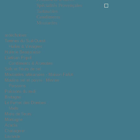
Spécialités Provençales
Tartinables
Condiments
Moutardes
ardéchoises
Terrines du Sud-Ouest
Huiles & Vinaigres
Huilerie Beaujolaise
L'artisan Popol
Condiments & Aromates
Sels et fleurs de sel
Moutardes artisanales - Maison Fallot
Moulins sel et poivre : Mirvine
Poissons
Poissons du midi
Bretagne
Le Fumet des Dombes
Miels
Miels de fleurs
Montagne
Acacia
Chataignier
Lavande