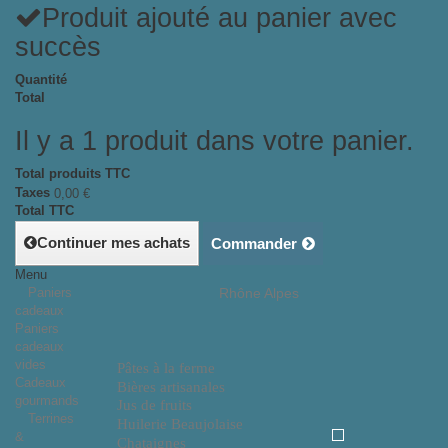
Produit ajouté au panier avec
succès
Quantité
Total
Il y a 1 produit dans votre panier.
Total produits TTC
Taxes
0,00 €
Total TTC
Continuer mes achats
Commander
Menu
Paniers
Rhône Alpes
cadeaux
Paniers
cadeaux
vides
Pâtes à la ferme
Cadeaux
Bières artisanales
gourmands
Jus de fruits
Terrines
Huilerie Beaujolaise
&
Chataignes