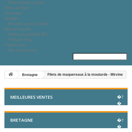
Petits plaisirs sucrés
Pâtes de fruits
Chocolats
Nougats
Biscuits sucrés et salés
Biscuits sucrés
Huiles essentielles BIO
Produits Frais
Paniers frais
Nos fournisseurs
Filets de maquereaux à la moutarde - Mirvine
Bretagne
MEILLEURES VENTES
BRETAGNE