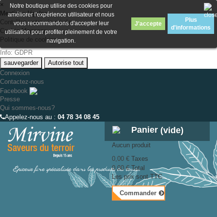
×
Notre boutique utilise des cookies pour
Mentions légales
améliorer l'expérience utilisateur et nous
Plus
Contrôlez votre vie privée
vous recommandons d'accepter leur
J'accepte
d'informations
Cookie Manager
utilisation pour profiter pleinement de votre
Politique de cookies
navigation.
Info: GDPR
sauvegarder
Autorise tout
Connexion
Contactez-nous
Facebook
Presse
Qui sommes-nous?
Appelez-nous au :
04 78 34 08 45
Panier
(vide)
Aucun produit
0,00 €
Taxes
Épicerie fine spécialisée dans les produits du terroir
0,00 €
Total
Les prix sont TTC
Commander