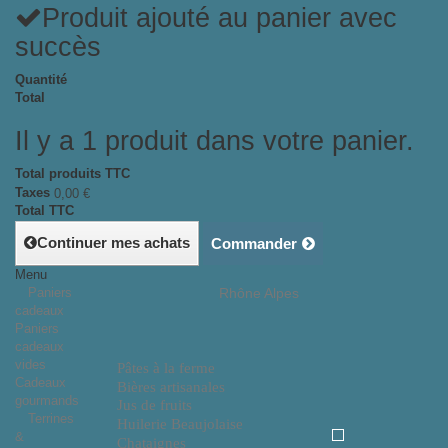
Produit ajouté au panier avec
succès
Quantité
Total
Il y a 1 produit dans votre panier.
Total produits TTC
Taxes
0,00 €
Total TTC
Continuer mes achats
Commander
Menu
Paniers
Rhône Alpes
cadeaux
Paniers
cadeaux
vides
Pâtes à la ferme
Cadeaux
Bières artisanales
gourmands
Jus de fruits
Terrines
Huilerie Beaujolaise
&
Chataignes