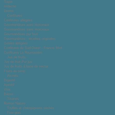
Sapin
Ardeche
Drome
Confitures
Confitures allégées
Gourmandises avec morceaux
Gourmandises sans morceaux
Gourmandises pur fruit
Gourmandises - recettes originales
Gelées allégées
Confitures du Sud-Ouest - Francis Miot
Confitures La Roumanière
Jus de fruits
Jus de fruit Pur jus
Jus de fruits à base de nectar
Fruits au sirop
Alcools
Digestif
Apéritif
Vins
Bières
Tisanes
Romon Nature
Truffes et champignons séchés
Foie gras