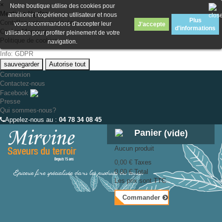
×
Notre boutique utilise des cookies pour
Mentions légales
améliorer l'expérience utilisateur et nous
Plus
Contrôlez votre vie privée
vous recommandons d'accepter leur
J'accepte
d'informations
Cookie Manager
utilisation pour profiter pleinement de votre
Politique de cookies
navigation.
Info: GDPR
sauvegarder
Autorise tout
Connexion
Contactez-nous
Facebook
Presse
Qui sommes-nous?
Appelez-nous au :
04 78 34 08 45
Panier
(vide)
Aucun produit
0,00 €
Taxes
Épicerie fine spécialisée dans les produits du terroir
0,00 €
Total
Les prix sont TTC
Commander