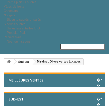
Petits plaisirs sucrés
Pâtes de fruits
Chocolats
Nougats
Biscuits sucrés et salés
Biscuits sucrés
Huiles essentielles BIO
Produits Frais
Paniers frais
Nos fournisseurs
Mirvine : Olives vertes Lucques
Sud-est
MEILLEURES VENTES
SUD-EST