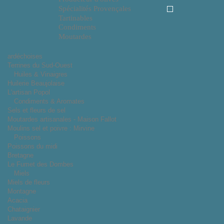
Spécialités Provençales
Tartinables
Condiments
Moutardes
ardéchoises
Terrines du Sud-Ouest
Huiles & Vinaigres
Huilerie Beaujolaise
L'artisan Popol
Condiments & Aromates
Sels et fleurs de sel
Moutardes artisanales - Maison Fallot
Moulins sel et poivre : Mirvine
Poissons
Poissons du midi
Bretagne
Le Fumet des Dombes
Miels
Miels de fleurs
Montagne
Acacia
Chataignier
Lavande