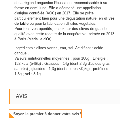
de la région Languedoc Roussillon, reconnaissable à sa
forme en demi-lune. Elle a décroché une appellation
d'origine contrôlée (AOC) en 2017. Elle se prête
particulièrement bien pour une dégustation nature, en
olives
de table
ou pour la fabrication d'huiles végétales.
Pour tous vos apéritifs, misez sur des olives de grande
qualité avec cette recette de la coopérative, primée en 2013
à Paris (Médaille d'Or).
Ingrédients : olives vertes, eau, sel. Acidifiant : acide
citrique .
Valeurs nutritionnelles moyennes : pour 100g : Énergie :
132 kcal (546kj) ; Graisses : 14g (dont 2,8g d'acides gras
saturés) ; glucides : 1,3g (dont sucres <0,5g) ; protéines :
1,3g ; sel : 3,1g
AVIS
Soyez le premier à donner votre avis !