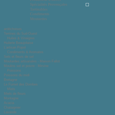
Spécialités Provençales
Tartinables
Condiments
Moutardes
ardéchoises
Terrines du Sud-Ouest
Huiles & Vinaigres
Huilerie Beaujolaise
L'artisan Popol
Condiments & Aromates
Sels et fleurs de sel
Moutardes artisanales - Maison Fallot
Moulins sel et poivre : Mirvine
Poissons
Poissons du midi
Bretagne
Le Fumet des Dombes
Miels
Miels de fleurs
Montagne
Acacia
Chataignier
Lavande