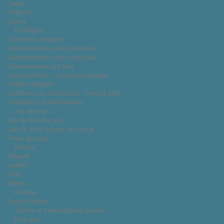
Sapin
Ardeche
Drome
Confitures
Confitures allégées
Gourmandises avec morceaux
Gourmandises sans morceaux
Gourmandises pur fruit
Gourmandises - recettes originales
Gelées allégées
Confitures du Sud-Ouest - Francis Miot
Confitures La Roumanière
Jus de fruits
Jus de fruit Pur jus
Jus de fruits à base de nectar
Fruits au sirop
Alcools
Digestif
Apéritif
Vins
Bières
Tisanes
Romon Nature
Truffes et champignons séchés
Foie gras