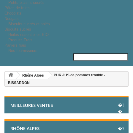
Petits plaisirs sucrés
Pâtes de fruits
Chocolats
Nougats
Biscuits sucrés et salés
Biscuits sucrés
Huiles essentielles BIO
Produits Frais
Paniers frais
Nos fournisseurs
PUR JUS de pommes trouble -
Rhône Alpes
BISSARDON
MEILLEURES VENTES
RHÔNE ALPES