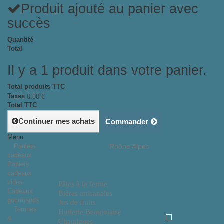
Produit ajouté au panier avec
succès
Quantité
Total
Il y a 1 produit dans votre panier.
Total produits TTC
Taxes
0,00 €
Total TTC
Continuer mes achats
Commander
Menu
Paniers
Rhône Alpes
cadeaux
Paniers
cadeaux
vides
Pâtes à la ferme
Cadeaux
Bières artisanales
gourmands
Jus de fruits
Terrines
Huilerie Beaujolaise
&
Chataignes