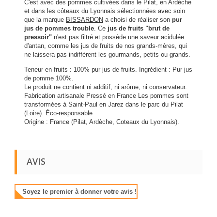
C'est avec des pommes cultivées dans le Pilat, en Ardèche
et dans les côteaux du Lyonnais sélectionnées avec soin
que la marque
BISSARDON
a choisi de réaliser son
pur
jus de pommes trouble
. Ce
jus de fruits "brut de
pressoir"
n'est pas filtré et possède une saveur acidulée
d'antan, comme les jus de fruits de nos grands-mères, qui
ne laissera pas indifférent les gourmands, petits ou grands.
Teneur en fruits : 100% pur jus de fruits. Ingrédient : Pur jus
de pomme 100%.
Le produit ne contient ni additif, ni arôme, ni conservateur.
Fabrication artisanale Pressé en France Les pommes sont
transformées à Saint-Paul en Jarez dans le parc du Pilat
(Loire). Éco-responsable
Origine : France (Pilat, Ardèche, Coteaux du Lyonnais).
AVIS
Soyez le premier à donner votre avis !