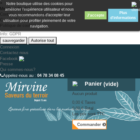
×
Notre boutique utilise des cookies pour
Mentions légales
améliorer l'expérience utilisateur et nous
Plus
Contrôlez votre vie privée
vous recommandons d'accepter leur
J'accepte
d'informations
Cookie Manager
utilisation pour profiter pleinement de votre
Politique de cookies
navigation.
Info: GDPR
sauvegarder
Autorise tout
Connexion
Contactez-nous
Facebook
Presse
Qui sommes-nous?
Appelez-nous au :
04 78 34 08 45
Panier
(vide)
Aucun produit
0,00 €
Taxes
Épicerie fine spécialisée dans les produits du terroir
0,00 €
Total
Les prix sont TTC
Commander