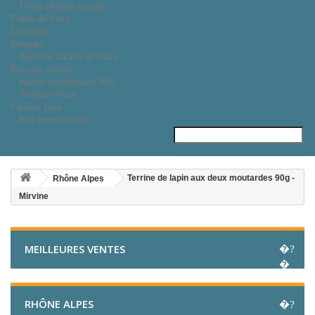
Petits plaisirs sucrés
Pâtes de fruits
Chocolats
Nougats
Biscuits sucrés et salés
Biscuits sucrés
Huiles essentielles BIO
Produits Frais
Paniers frais
Nos fournisseurs
Terrine de lapin aux deux moutardes 90g -
Rhône Alpes
Mirvine
MEILLEURES VENTES
RHÔNE ALPES