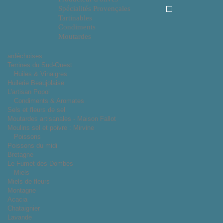
Spécialités Provençales
Tartinables
Condiments
Moutardes
ardéchoises
Terrines du Sud-Ouest
Huiles & Vinaigres
Huilerie Beaujolaise
L'artisan Popol
Condiments & Aromates
Sels et fleurs de sel
Moutardes artisanales - Maison Fallot
Moulins sel et poivre : Mirvine
Poissons
Poissons du midi
Bretagne
Le Fumet des Dombes
Miels
Miels de fleurs
Montagne
Acacia
Chataignier
Lavande