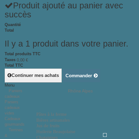
Produit ajouté au panier avec
succès
Quantité
Total
Il y a 1 produit dans votre panier.
Total produits TTC
Taxes
0,00 €
Total TTC
Continuer mes achats
Commander
Menu
Paniers
Rhône Alpes
cadeaux
Paniers
cadeaux
vides
Pâtes à la ferme
Cadeaux
Bières artisanales
gourmands
Jus de fruits
Terrines
Huilerie Beaujolaise
&
Chataignes