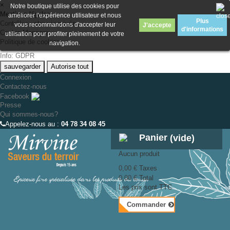
×
Notre boutique utilise des cookies pour
Mentions légales
améliorer l'expérience utilisateur et nous
Plus
Contrôlez votre vie privée
vous recommandons d'accepter leur
J'accepte
d'informations
Cookie Manager
utilisation pour profiter pleinement de votre
Politique de cookies
navigation.
Info: GDPR
sauvegarder
Autorise tout
Connexion
Contactez-nous
Facebook
Presse
Qui sommes-nous?
Appelez-nous au :
04 78 34 08 45
Panier
(vide)
Aucun produit
0,00 €
Taxes
Épicerie fine spécialisée dans les produits du terroir
0,00 €
Total
Les prix sont TTC
Commander