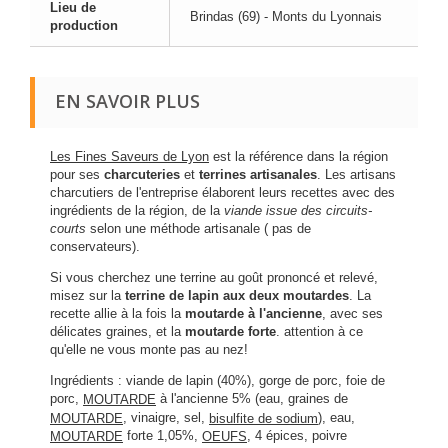
Lieu de
Brindas (69) - Monts du Lyonnais
production
EN SAVOIR PLUS
Les Fines Saveurs de Lyon
est la référence dans la région
pour ses
charcuteries
et
terrines artisanales
. Les artisans
charcutiers de l'entreprise élaborent leurs recettes avec des
ingrédients de la région, de la
viande issue des circuits-
courts
selon une méthode artisanale ( pas de
conservateurs).
Si vous cherchez une terrine au goût prononcé et relevé,
misez sur la
terrine de lapin aux deux moutardes
. La
recette allie à la fois la
moutarde à l'ancienne
, avec ses
délicates graines, et la
moutarde forte
. attention à ce
qu'elle ne vous monte pas au nez!
Ingrédients : viande de lapin (40%), gorge de porc, foie de
porc,
à l'ancienne 5% (eau, graines de
MOUTARDE
, vinaigre, sel,
), eau,
MOUTARDE
bisulfite de sodium
forte 1,05%,
, 4 épices, poivre
MOUTARDE
OEUFS