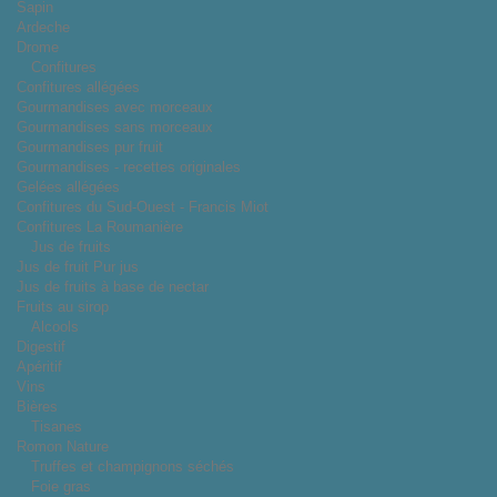
Sapin
Ardeche
Drome
Confitures
Confitures allégées
Gourmandises avec morceaux
Gourmandises sans morceaux
Gourmandises pur fruit
Gourmandises - recettes originales
Gelées allégées
Confitures du Sud-Ouest - Francis Miot
Confitures La Roumanière
Jus de fruits
Jus de fruit Pur jus
Jus de fruits à base de nectar
Fruits au sirop
Alcools
Digestif
Apéritif
Vins
Bières
Tisanes
Romon Nature
Truffes et champignons séchés
Foie gras