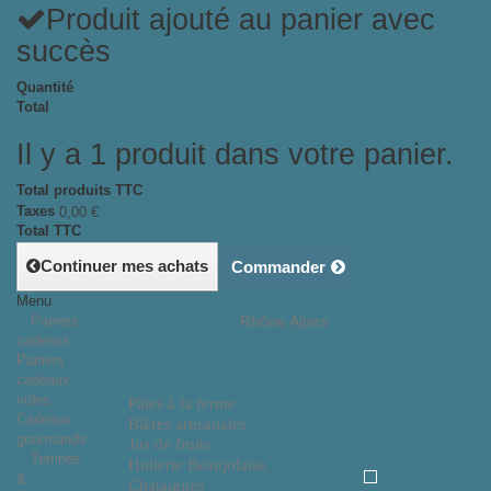
Produit ajouté au panier avec
succès
Quantité
Total
Il y a 1 produit dans votre panier.
Total produits TTC
Taxes
0,00 €
Total TTC
Continuer mes achats
Commander
Menu
Paniers
Rhône Alpes
cadeaux
Paniers
cadeaux
vides
Pâtes à la ferme
Cadeaux
Bières artisanales
gourmands
Jus de fruits
Terrines
Huilerie Beaujolaise
&
Chataignes