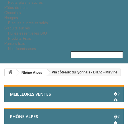
Petits plaisirs sucrés
Pâtes de fruits
Chocolats
Nougats
Biscuits sucrés et salés
Biscuits sucrés
Huiles essentielles BIO
Produits Frais
Paniers frais
Nos fournisseurs
Vin côteaux du lyonnais - Blanc - Mirvine
Rhône Alpes
MEILLEURES VENTES
RHÔNE ALPES