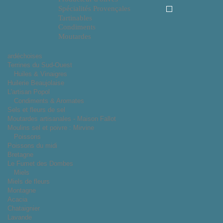
Spécialités Provençales
Tartinables
Condiments
Moutardes
ardéchoises
Terrines du Sud-Ouest
Huiles & Vinaigres
Huilerie Beaujolaise
L'artisan Popol
Condiments & Aromates
Sels et fleurs de sel
Moutardes artisanales - Maison Fallot
Moulins sel et poivre : Mirvine
Poissons
Poissons du midi
Bretagne
Le Fumet des Dombes
Miels
Miels de fleurs
Montagne
Acacia
Chataignier
Lavande