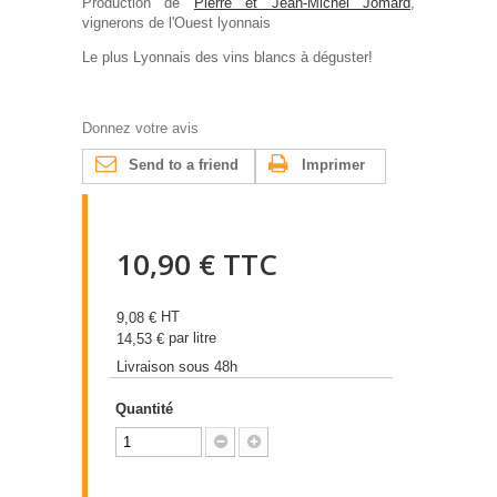
Production de
Pierre et Jean-Michel Jomard
,
vignerons de l'Ouest lyonnais
Le plus Lyonnais des vins blancs à déguster!
Donnez votre avis
Send to a friend
Imprimer
10,90 €
TTC
HT
9,08 €
par litre
14,53 €
Livraison sous 48h
Quantité