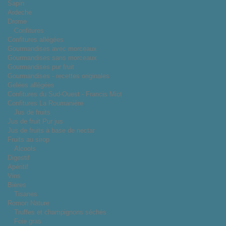
Sapin
Ardeche
Drome
Confitures
Confitures allégées
Gourmandises avec morceaux
Gourmandises sans morceaux
Gourmandises pur fruit
Gourmandises - recettes originales
Gelées allégées
Confitures du Sud-Ouest - Francis Miot
Confitures La Roumanière
Jus de fruits
Jus de fruit Pur jus
Jus de fruits à base de nectar
Fruits au sirop
Alcools
Digestif
Apéritif
Vins
Bières
Tisanes
Romon Nature
Truffes et champignons séchés
Foie gras