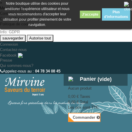
×
Notre boutique utilise des cookies pour
Mentions légales
améliorer l'expérience utilisateur et nous
Plus
Contrôlez votre vie privée
vous recommandons d'accepter leur
J'accepte
d'informations
Cookie Manager
utilisation pour profiter pleinement de votre
Politique de cookies
navigation.
Info: GDPR
sauvegarder
Autorise tout
Connexion
Contactez-nous
Facebook
Presse
Qui sommes-nous?
Appelez-nous au :
04 78 34 08 45
Panier
(vide)
Aucun produit
0,00 €
Taxes
Épicerie fine spécialisée dans les produits du terroir
0,00 €
Total
Les prix sont TTC
Commander