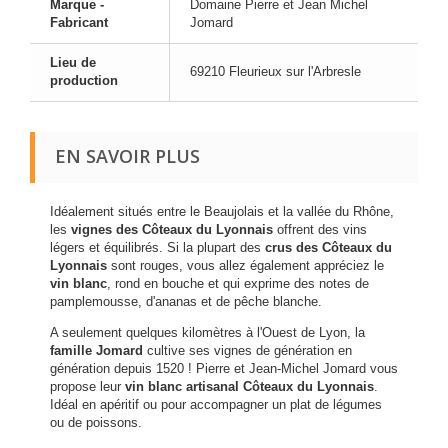
Marque -
Domaine Pierre et Jean Michel
Fabricant
Jomard
Lieu de
69210 Fleurieux sur l'Arbresle
production
EN SAVOIR PLUS
Idéalement situés entre le Beaujolais et la vallée du Rhône,
les
vignes des Côteaux du Lyonnais
offrent des vins
légers et équilibrés. Si la plupart des
crus des Côteaux du
Lyonnais
sont rouges, vous allez également appréciez le
vin blanc
, rond en bouche et qui exprime des notes de
pamplemousse, d'ananas et de pêche blanche.
A seulement quelques kilomètres à l'Ouest de Lyon, la
famille Jomard
cultive ses vignes de génération en
génération depuis 1520 ! Pierre et Jean-Michel Jomard vous
propose leur
vin blanc artisanal Côteaux du Lyonnais
.
Idéal en apéritif ou pour accompagner un plat de légumes
ou de poissons.