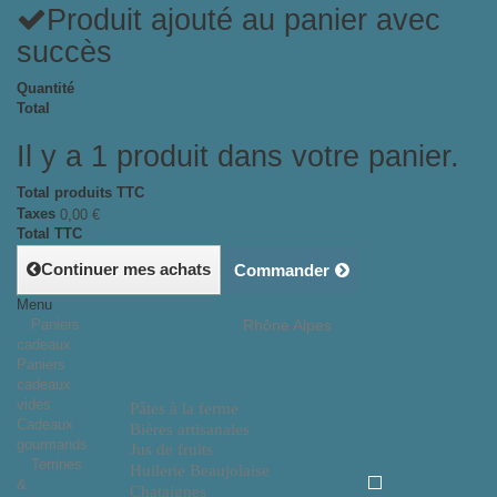
Produit ajouté au panier avec
succès
Quantité
Total
Il y a 1 produit dans votre panier.
Total produits TTC
Taxes
0,00 €
Total TTC
Continuer mes achats
Commander
Menu
Paniers
Rhône Alpes
cadeaux
Paniers
cadeaux
vides
Pâtes à la ferme
Cadeaux
Bières artisanales
gourmands
Jus de fruits
Terrines
Huilerie Beaujolaise
&
Chataignes