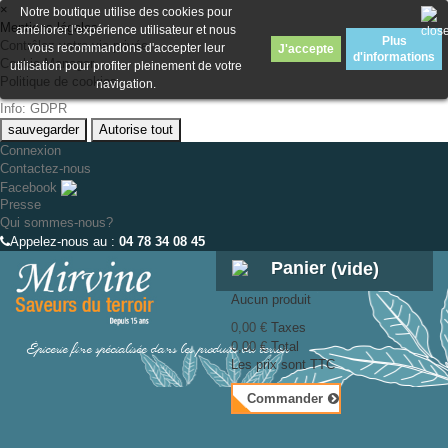
×
Notre boutique utilise des cookies pour
Mentions légales
améliorer l'expérience utilisateur et nous
Plus
Contrôlez votre vie privée
vous recommandons d'accepter leur
J'accepte
d'informations
Cookie Manager
utilisation pour profiter pleinement de votre
Politique de cookies
navigation.
Info: GDPR
sauvegarder
Autorise tout
Connexion
Contactez-nous
Facebook
Presse
Qui sommes-nous?
Appelez-nous au :
04 78 34 08 45
Panier
(vide)
Aucun produit
0,00 €
Taxes
Épicerie fine spécialisée dans les produits du terroir
0,00 €
Total
Les prix sont TTC
Commander