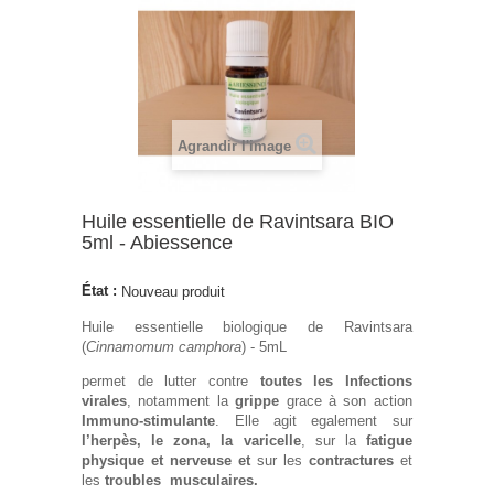
Agrandir l'image
Huile essentielle de Ravintsara BIO
5ml - Abiessence
État :
Nouveau produit
Huile essentielle biologique de Ravintsara
(
Cinnamomum camphora
) - 5mL
permet de lutter contre
toutes les Infections
virales
, notamment la
grippe
grace à son action
Immuno-stimulante
. Elle agit egalement sur
l’herpès, le zona, la varicelle
, sur la
fatigue
physique et nerveuse et
sur les
contractures
et
les
troubles musculaires.