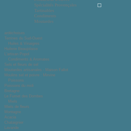
Spécialités Provençales
Tartinables
Condiments
Moutardes
ardéchoises
Terrines du Sud-Ouest
Huiles & Vinaigres
Huilerie Beaujolaise
L'artisan Popol
Condiments & Aromates
Sels et fleurs de sel
Moutardes artisanales - Maison Fallot
Moulins sel et poivre : Mirvine
Poissons
Poissons du midi
Bretagne
Le Fumet des Dombes
Miels
Miels de fleurs
Montagne
Acacia
Chataignier
Lavande