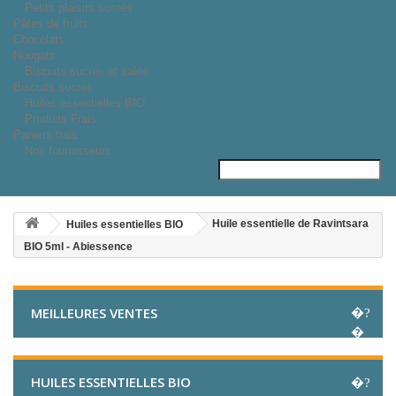
Petits plaisirs sucrés
Pâtes de fruits
Chocolats
Nougats
Biscuits sucrés et salés
Biscuits sucrés
Huiles essentielles BIO
Produits Frais
Paniers frais
Nos fournisseurs
Huile essentielle de Ravintsara
Huiles essentielles BIO
BIO 5ml - Abiessence
MEILLEURES VENTES
HUILES ESSENTIELLES BIO