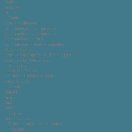
Sapin
Ardeche
Drome
Confitures
Confitures allégées
Gourmandises avec morceaux
Gourmandises sans morceaux
Gourmandises pur fruit
Gourmandises - recettes originales
Gelées allégées
Confitures du Sud-Ouest - Francis Miot
Confitures La Roumanière
Jus de fruits
Jus de fruit Pur jus
Jus de fruits à base de nectar
Fruits au sirop
Alcools
Digestif
Apéritif
Vins
Bières
Tisanes
Romon Nature
Truffes et champignons séchés
Foie gras