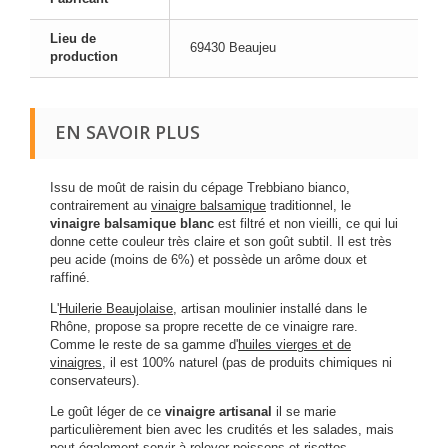
Lieu de
69430 Beaujeu
production
EN SAVOIR PLUS
Issu de moût de raisin du cépage Trebbiano bianco,
contrairement au
vinaigre balsamique
traditionnel, le
vinaigre balsamique blanc
est filtré et non vieilli, ce qui lui
donne cette couleur très claire et son goût subtil. Il est très
peu acide (moins de 6%) et possède un arôme doux et
raffiné.
L'
Huilerie Beaujolaise
, artisan moulinier installé dans le
Rhône, propose sa propre recette de ce vinaigre rare.
Comme le reste de sa gamme d'
huiles vierges et de
vinaigres
, il est 100% naturel (pas de produits chimiques ni
conservateurs).
Le goût léger de ce
vinaigre artisanal
il se marie
particulièrement bien avec les crudités et les salades, mais
peut également servir à relever poissons et risottos.