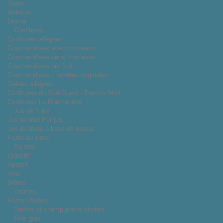
Sapin
Ardeche
Drome
Confitures
Confitures allégées
Gourmandises avec morceaux
Gourmandises sans morceaux
Gourmandises pur fruit
Gourmandises - recettes originales
Gelées allégées
Confitures du Sud-Ouest - Francis Miot
Confitures La Roumanière
Jus de fruits
Jus de fruit Pur jus
Jus de fruits à base de nectar
Fruits au sirop
Alcools
Digestif
Apéritif
Vins
Bières
Tisanes
Romon Nature
Truffes et champignons séchés
Foie gras