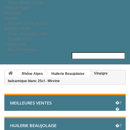
Petits plaisirs sucrés
Pâtes de fruits
Chocolats
Nougats
Biscuits sucrés et salés
Biscuits sucrés
Huiles essentielles BIO
Produits Frais
Paniers frais
Nos fournisseurs
Vinaigre
Rhône Alpes
Huilerie Beaujolaise
balsamique blanc 25cl - Mirvine
MEILLEURES VENTES
HUILERIE BEAUJOLAISE