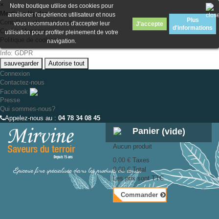
×
Notre boutique utilise des cookies pour
Mentions légales
améliorer l'expérience utilisateur et nous
Plus
Contrôlez votre vie privée
vous recommandons d'accepter leur
J'accepte
d'informations
Cookie Manager
utilisation pour profiter pleinement de votre
Politique de cookies
navigation.
Info: GDPR
sauvegarder
Autorise tout
Connexion
Contactez-nous
Facebook
Presse
Qui sommes-nous?
Appelez-nous au :
04 78 34 08 45
Panier
(vide)
Aucun produit
0,00 €
Taxes
Épicerie fine spécialisée dans les produits du terroir
0,00 €
Total
Les prix sont TTC
Commander