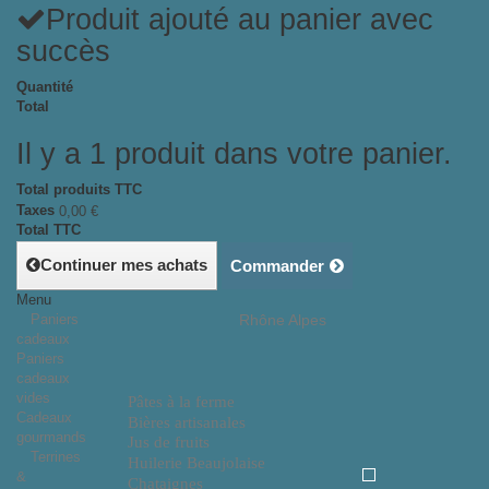
Produit ajouté au panier avec
succès
Quantité
Total
Il y a 1 produit dans votre panier.
Total produits TTC
Taxes
0,00 €
Total TTC
Continuer mes achats
Commander
Menu
Paniers
Rhône Alpes
cadeaux
Paniers
cadeaux
vides
Pâtes à la ferme
Cadeaux
Bières artisanales
gourmands
Jus de fruits
Terrines
Huilerie Beaujolaise
&
Chataignes