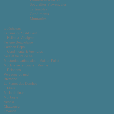
Spécialités Provençales
Tartinables
Condiments
Moutardes
ardéchoises
Terrines du Sud-Ouest
Huiles & Vinaigres
Huilerie Beaujolaise
L'artisan Popol
Condiments & Aromates
Sels et fleurs de sel
Moutardes artisanales - Maison Fallot
Moulins sel et poivre : Mirvine
Poissons
Poissons du midi
Bretagne
Le Fumet des Dombes
Miels
Miels de fleurs
Montagne
Acacia
Chataignier
Lavande