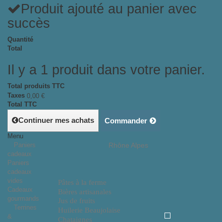
Produit ajouté au panier avec
succès
Quantité
Total
Il y a 1 produit dans votre panier.
Total produits TTC
Taxes
0,00 €
Total TTC
Continuer mes achats
Commander
Menu
Paniers
Rhône Alpes
cadeaux
Paniers
cadeaux
vides
Pâtes à la ferme
Cadeaux
Bières artisanales
gourmands
Jus de fruits
Terrines
Huilerie Beaujolaise
&
Chataignes