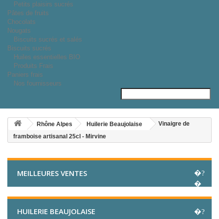
Petits plaisirs sucrés
Pâtes de fruits
Chocolats
Nougats
Biscuits sucrés et salés
Biscuits sucrés
Huiles essentielles BIO
Produits Frais
Paniers frais
Nos fournisseurs
Vinaigre de
Rhône Alpes
Huilerie Beaujolaise
framboise artisanal 25cl - Mirvine
MEILLEURES VENTES
HUILERIE BEAUJOLAISE