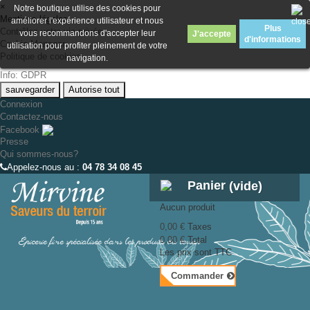
×
Notre boutique utilise des cookies pour
Mentions légales
améliorer l'expérience utilisateur et nous
Plus
Contrôlez votre vie privée
vous recommandons d'accepter leur
J'accepte
d'informations
Cookie Manager
utilisation pour profiter pleinement de votre
Politique de cookies
navigation.
Info: GDPR
sauvegarder
Autorise tout
Connexion
Contactez-nous
Facebook
Presse
Qui sommes-nous?
Appelez-nous au :
04 78 34 08 45
Panier
(vide)
Aucun produit
0,00 €
Taxes
Épicerie fine spécialisée dans les produits du terroir
0,00 €
Total
Les prix sont TTC
Commander