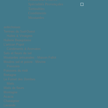
Spécialités Provençales
Tartinables
Condiments
Moutardes
ardéchoises
Terrines du Sud-Ouest
Huiles & Vinaigres
Huilerie Beaujolaise
L'artisan Popol
Condiments & Aromates
Sels et fleurs de sel
Moutardes artisanales - Maison Fallot
Moulins sel et poivre : Mirvine
Poissons
Poissons du midi
Bretagne
Le Fumet des Dombes
Miels
Miels de fleurs
Montagne
Acacia
Chataignier
Lavande