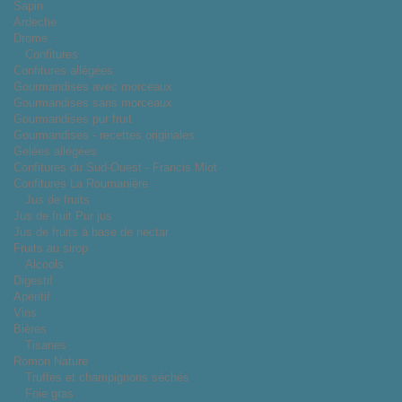
Sapin
Ardeche
Drome
Confitures
Confitures allégées
Gourmandises avec morceaux
Gourmandises sans morceaux
Gourmandises pur fruit
Gourmandises - recettes originales
Gelées allégées
Confitures du Sud-Ouest - Francis Miot
Confitures La Roumanière
Jus de fruits
Jus de fruit Pur jus
Jus de fruits à base de nectar
Fruits au sirop
Alcools
Digestif
Apéritif
Vins
Bières
Tisanes
Romon Nature
Truffes et champignons séchés
Foie gras