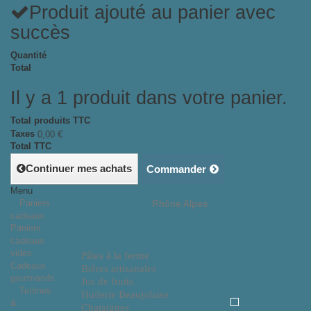
Produit ajouté au panier avec
succès
Quantité
Total
Il y a 1 produit dans votre panier.
Total produits TTC
Taxes
0,00 €
Total TTC
Continuer mes achats
Commander
Menu
Paniers
Rhône Alpes
cadeaux
Paniers
cadeaux
vides
Pâtes à la ferme
Cadeaux
Bières artisanales
gourmands
Jus de fruits
Terrines
Huilerie Beaujolaise
&
Chataignes