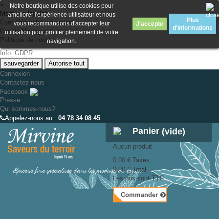
×
Notre boutique utilise des cookies pour
Mentions légales
améliorer l'expérience utilisateur et nous
Plus
Contrôlez votre vie privée
vous recommandons d'accepter leur
J'accepte
d'informations
Cookie Manager
utilisation pour profiter pleinement de votre
Politique de cookies
navigation.
Info: GDPR
sauvegarder
Autorise tout
Connexion
Contactez-nous
Facebook
Presse
Qui sommes-nous?
Appelez-nous au :
04 78 34 08 45
Panier
(vide)
Aucun produit
0,00 €
Taxes
Épicerie fine spécialisée dans les produits du terroir
0,00 €
Total
Les prix sont TTC
Commander