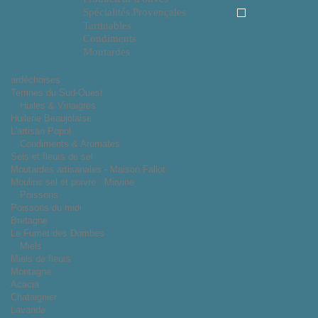
Spécialités Provençales
Tartinables
Condiments
Moutardes
ardéchoises
Terrines du Sud-Ouest
Huiles & Vinaigres
Huilerie Beaujolaise
L'artisan Popol
Condiments & Aromates
Sels et fleurs de sel
Moutardes artisanales - Maison Fallot
Moulins sel et poivre : Mirvine
Poissons
Poissons du midi
Bretagne
Le Fumet des Dombes
Miels
Miels de fleurs
Montagne
Acacia
Chataignier
Lavande