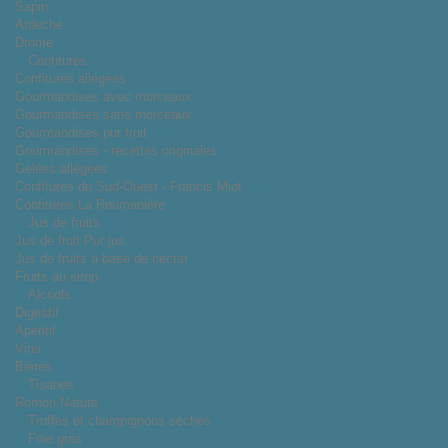
Sapin
Ardeche
Drome
Confitures
Confitures allégées
Gourmandises avec morceaux
Gourmandises sans morceaux
Gourmandises pur fruit
Gourmandises - recettes originales
Gelées allégées
Confitures du Sud-Ouest - Francis Miot
Confitures La Roumanière
Jus de fruits
Jus de fruit Pur jus
Jus de fruits à base de nectar
Fruits au sirop
Alcools
Digestif
Apéritif
Vins
Bières
Tisanes
Romon Nature
Truffes et champignons séchés
Foie gras