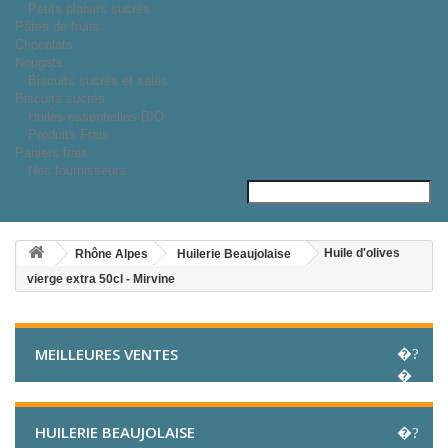
Petits plaisirs sucrés
Pâtes de fruits
Chocolats
Nougats
Biscuits sucrés et salés
Biscuits sucrés
Huiles essentielles BIO
Produits Frais
Paniers frais
Nos fournisseurs
Huile d'olives
Rhône Alpes
Huilerie Beaujolaise
vierge extra 50cl - Mirvine
MEILLEURES VENTES
HUILERIE BEAUJOLAISE