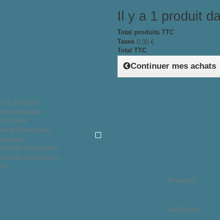
Il y a 1 produit d
Total produits TTC
Taxes
0,00 €
Total TTC
Continuer mes achats
Rhône Alpes
es à la ferme
res artisanales
 de fruits
lerie Beaujolaise
taignes
cialités Lyonnaises
cialités ardéchoises
ls
Bretagne
Sud-Ouest