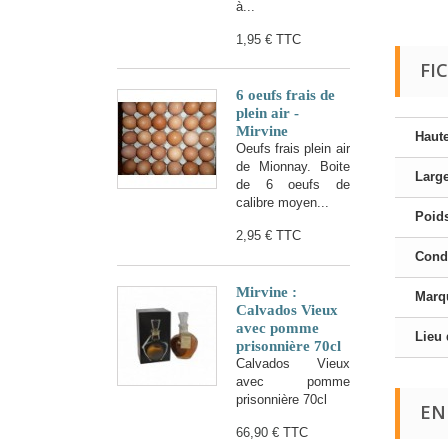
à...
1,95 €
TTC
FI
6 oeufs frais de
plein air -
Mirvine
Haut
Oeufs frais plein air
de Mionnay. Boite
Larg
de 6 oeufs de
calibre moyen...
Poid
2,95 €
TTC
Cond
Mirvine :
Marqu
Calvados Vieux
avec pomme
Lieu 
prisonnière 70cl
Calvados Vieux
avec pomme
prisonnière 70cl
EN
66,90 €
TTC