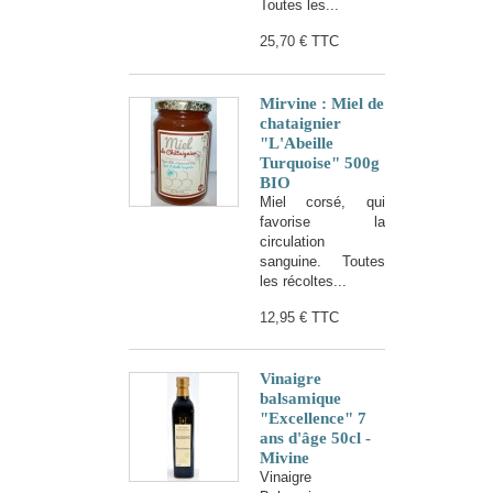
Toutes les...
25,70 €
TTC
Mirvine : Miel de
chataignier
"L'Abeille
Turquoise" 500g
BIO
Miel corsé, qui
favorise la
circulation
sanguine. Toutes
les récoltes...
12,95 €
TTC
Vinaigre
balsamique
"Excellence" 7
ans d'âge 50cl -
Mivine
Vinaigre