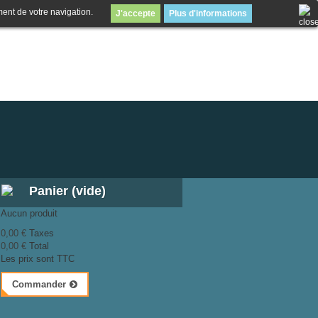
ment de votre navigation.
J'accepte
Plus d'informations
Panier
(vide)
Aucun produit
0,00 €
Taxes
0,00 €
Total
Les prix sont TTC
Commander