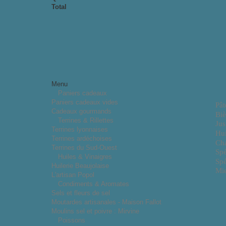
Total
Menu
Paniers cadeaux
Paniers cadeaux vides
Pât
Cadeaux gourmands
Biè
Terrines & Rillettes
Jus
Terrines lyonnaises
Hui
Terrines ardéchoises
Cha
Terrines du Sud-Ouest
Spé
Huiles & Vinaigres
Spé
Huilerie Beaujolaise
Mie
L'artisan Popol
Condiments & Aromates
Sels et fleurs de sel
Moutardes artisanales - Maison Fallot
Moulins sel et poivre : Mirvine
Poissons