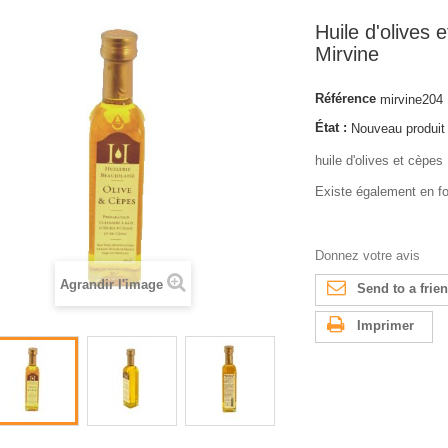
Huile d'olives 
Mirvine
Référence
mirvine204
État :
Nouveau produit
huile d'olives et cèpes
Existe également en f
Donnez votre avis
Agrandir l'image
Send to a frie
Imprimer