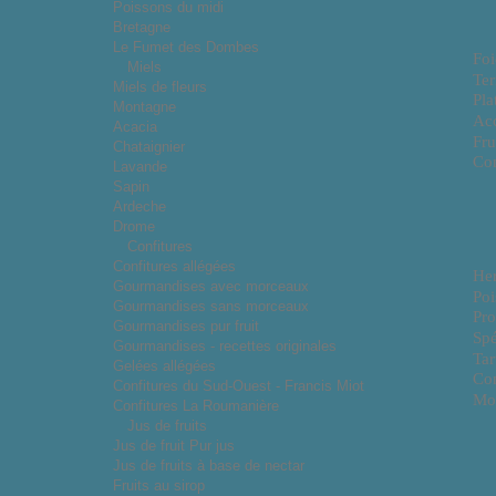
Poissons du midi
Bretagne
Le Fumet des Dombes
Foi
Miels
Ter
Miels de fleurs
Pla
Montagne
Ac
Acacia
Fru
Chataignier
Con
Lavande
Sapin
Ardeche
Drome
Confitures
Confitures allégées
He
Gourmandises avec morceaux
Poi
Gourmandises sans morceaux
Pro
Gourmandises pur fruit
Spé
Gourmandises - recettes originales
Tar
Gelées allégées
Co
Confitures du Sud-Ouest - Francis Miot
Mo
Confitures La Roumanière
Jus de fruits
Jus de fruit Pur jus
Jus de fruits à base de nectar
Fruits au sirop