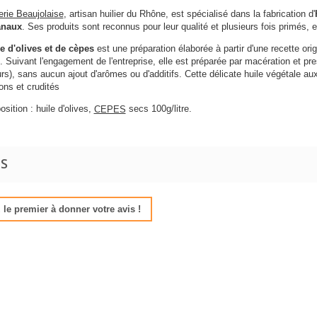
erie Beaujolaise
, artisan huilier du Rhône, est spécialisé dans la fabrication d'
anaux
. Ses produits sont reconnus pour leur qualité et plusieurs fois primés, e
e d'olives et de cèpes
est une préparation élaborée à partir d'une recette or
). Suivant l'engagement de l'entreprise, elle est préparée par macération et p
rs), sans aucun ajout d'arômes ou d'additifs. Cette délicate huile végétale 
ons et crudités
sition : huile d'olives,
secs 100g/litre.
CEPES
IS
le premier à donner votre avis !