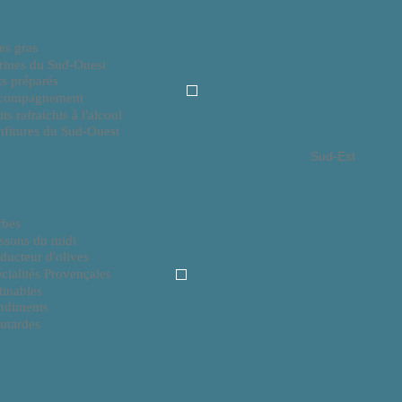
es gras
rines du Sud-Ouest
ts préparés
compagnement
its rafraichis à l'alcool
fitures du Sud-Ouest
Sud-Est
rbes
ssons du midi
ducteur d'olives
cialités Provençales
tinables
ndiments
utardes