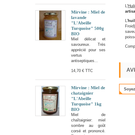
L'
Huil
artis
Mirvine : Miel de
lavande
L'
huil
"L'Abeille
Froid
Turquoise" 500g
saveu
BIO
poiss
Miel délicat et
savoureux. Très
Compo
apprécié pour ses
vertus
antiseptiques...
AV
14,70 €
TTC
Mirvine : Miel de
Soyez 
chataignier
"L'Abeille
Turquoise" 1kg
BIO
Miel de
chaîtaignier: miel
sombre au goût
corsé et prononcé.