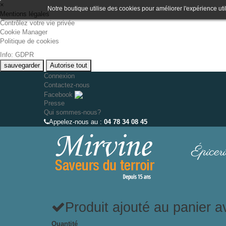
×
Notre boutique utilise des cookies pour améliorer l'expérience uti
Mentions légales
Contrôlez votre vie privée
Cookie Manager
Politique de cookies
Info: GDPR
sauvegarder
Autorise tout
Connexion
Contactez-nous
Facebook
Presse
Qui sommes-nous?
Appelez-nous au :
04 78 34 08 45
Épiceri
Produit ajouté au panier 
Quantité