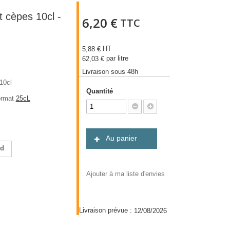
et cèpes 10cl -
6,20 €
TTC
HT
5,88 €
par litre
62,03 €
Livraison sous 48h
 10cl
Quantité
ormat
25cL
Au panier
nd
Ajouter à ma liste d'envies
Livraison prévue :
12/08/2026