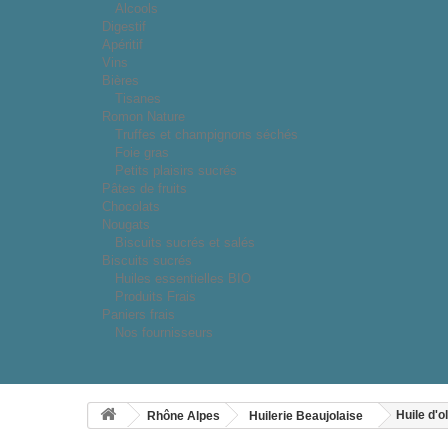
Alcools
Digestif
Apéritif
Vins
Bières
Tisanes
Romon Nature
Truffes et champignons séchés
Foie gras
Petits plaisirs sucrés
Pâtes de fruits
Chocolats
Nougats
Biscuits sucrés et salés
Biscuits sucrés
Huiles essentielles BIO
Produits Frais
Paniers frais
Nos fournisseurs
Huile d'o
Rhône Alpes
Huilerie Beaujolaise