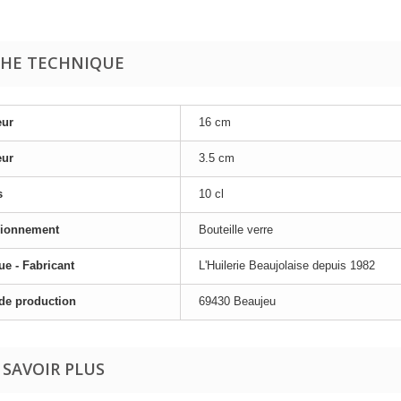
CHE TECHNIQUE
eur
16 cm
eur
3.5 cm
s
10 cl
ionnement
Bouteille verre
e - Fabricant
L'Huilerie Beaujolaise depuis 1982
de production
69430 Beaujeu
 SAVOIR PLUS