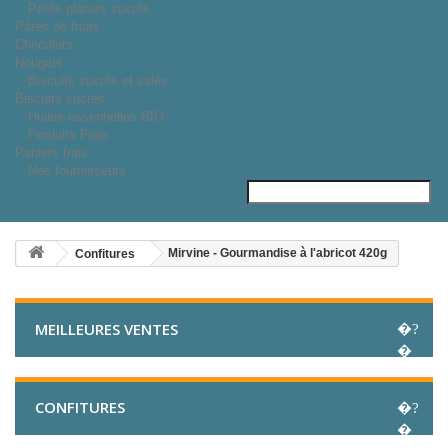
Petits plaisirs sucrés
Pâtes de fruits
Chocolats
Nougats
Biscuits sucrés et salés
Biscuits sucrés
Huiles essentielles BIO
Produits Frais
Paniers frais
Nos fournisseurs
Mirvine - Gourmandise à l'abricot 420g
Confitures
MEILLEURES VENTES
CONFITURES