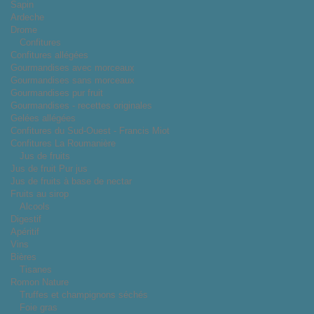
Sapin
Ardeche
Drome
Confitures
Confitures allégées
Gourmandises avec morceaux
Gourmandises sans morceaux
Gourmandises pur fruit
Gourmandises - recettes originales
Gelées allégées
Confitures du Sud-Ouest - Francis Miot
Confitures La Roumanière
Jus de fruits
Jus de fruit Pur jus
Jus de fruits à base de nectar
Fruits au sirop
Alcools
Digestif
Apéritif
Vins
Bières
Tisanes
Romon Nature
Truffes et champignons séchés
Foie gras