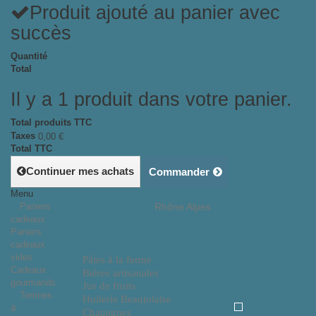
Produit ajouté au panier avec
succès
Quantité
Total
Il y a 1 produit dans votre panier.
Total produits TTC
Taxes
0,00 €
Total TTC
Continuer mes achats
Commander
Menu
Paniers
Rhône Alpes
cadeaux
Paniers
cadeaux
vides
Pâtes à la ferme
Cadeaux
Bières artisanales
gourmands
Jus de fruits
Terrines
Huilerie Beaujolaise
&
Chataignes