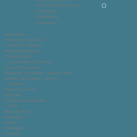
Spécialités Provençales
Tartinables
Condiments
Moutardes
ardéchoises
Terrines du Sud-Ouest
Huiles & Vinaigres
Huilerie Beaujolaise
L'artisan Popol
Condiments & Aromates
Sels et fleurs de sel
Moutardes artisanales - Maison Fallot
Moulins sel et poivre : Mirvine
Poissons
Poissons du midi
Bretagne
Le Fumet des Dombes
Miels
Miels de fleurs
Montagne
Acacia
Chataignier
Lavande