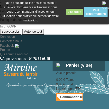
×
Notre boutique utilise des cookies pour
Mentions légales
améliorer l'expérience utilisateur et nous
Plus
Contrôlez votre vie privée
vous recommandons d'accepter leur
J'accepte
d'informations
Cookie Manager
utilisation pour profiter pleinement de votre
Politique de cookies
navigation.
Info: GDPR
sauvegarder
Autorise tout
Connexion
Contactez-nous
Facebook
Presse
Qui sommes-nous?
Appelez-nous au :
04 78 34 08 45
Panier
(vide)
Aucun produit
0,00 €
Taxes
Épicerie fine spécialisée dans les produits du terroir
0,00 €
Total
Les prix sont TTC
Commander