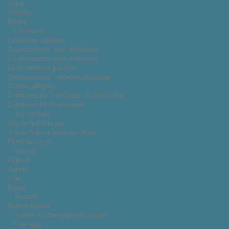
Sapin
Ardeche
Drome
Confitures
Confitures allégées
Gourmandises avec morceaux
Gourmandises sans morceaux
Gourmandises pur fruit
Gourmandises - recettes originales
Gelées allégées
Confitures du Sud-Ouest - Francis Miot
Confitures La Roumanière
Jus de fruits
Jus de fruit Pur jus
Jus de fruits à base de nectar
Fruits au sirop
Alcools
Digestif
Apéritif
Vins
Bières
Tisanes
Romon Nature
Truffes et champignons séchés
Foie gras