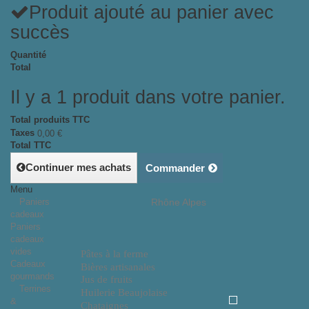
Produit ajouté au panier avec
succès
Quantité
Total
Il y a 1 produit dans votre panier.
Total produits TTC
Taxes
0,00 €
Total TTC
Continuer mes achats
Commander
Menu
Paniers
Rhône Alpes
cadeaux
Paniers
cadeaux
vides
Pâtes à la ferme
Cadeaux
Bières artisanales
gourmands
Jus de fruits
Terrines
Huilerie Beaujolaise
&
Chataignes