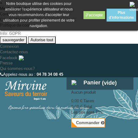
×
Notre boutique utilise des cookies pour
Mentions légales
améliorer l'expérience utilisateur et nous
Plus
Contrôlez votre vie privée
vous recommandons d'accepter leur
J'accepte
d'informations
Cookie Manager
utilisation pour profiter pleinement de votre
Politique de cookies
navigation.
Info: GDPR
sauvegarder
Autorise tout
Connexion
Contactez-nous
Facebook
Presse
Qui sommes-nous?
Appelez-nous au :
04 78 34 08 45
Panier
(vide)
Aucun produit
0,00 €
Taxes
Épicerie fine spécialisée dans les produits du terroir
0,00 €
Total
Les prix sont TTC
Commander