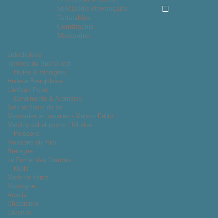
Spécialités Provençales
Tartinables
Condiments
Moutardes
ardéchoises
Terrines du Sud-Ouest
Huiles & Vinaigres
Huilerie Beaujolaise
L'artisan Popol
Condiments & Aromates
Sels et fleurs de sel
Moutardes artisanales - Maison Fallot
Moulins sel et poivre : Mirvine
Poissons
Poissons du midi
Bretagne
Le Fumet des Dombes
Miels
Miels de fleurs
Montagne
Acacia
Chataignier
Lavande