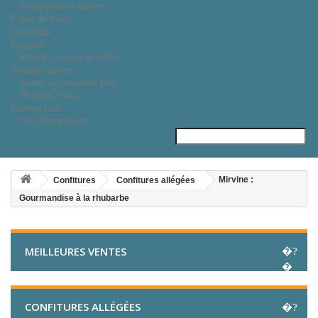
Petits plaisirs sucrés
Pâtes de fruits
Chocolats
Nougats
Biscuits sucrés et salés
Biscuits sucrés
Huiles essentielles BIO
Produits Frais
Paniers frais
Nos fournisseurs
Mirvine :
Confitures
Confitures allégées
Gourmandise à la rhubarbe
MEILLEURES VENTES
CONFITURES ALLÉGÉES