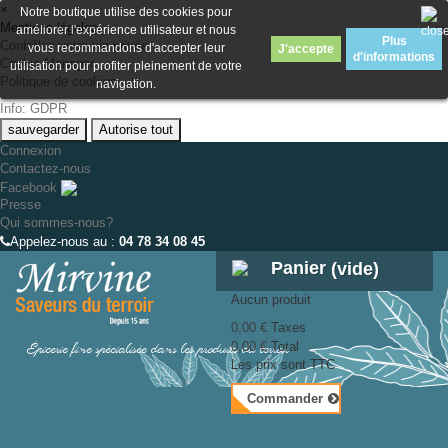
×
Notre boutique utilise des cookies pour
Mentions légales
améliorer l'expérience utilisateur et nous
Plus
Contrôlez votre vie privée
vous recommandons d'accepter leur
J'accepte
d'informations
Cookie Manager
utilisation pour profiter pleinement de votre
Politique de cookies
navigation.
Info: GDPR
sauvegarder
Autorise tout
Connexion
Contactez-nous
Facebook
Presse
Qui sommes-nous?
Appelez-nous au :
04 78 34 08 45
Panier
(vide)
Aucun produit
0,00 €
Taxes
Épicerie fine spécialisée dans les produits du terroir
0,00 €
Total
Les prix sont TTC
Commander