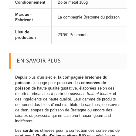
Condionnement
Boîte métal 105g
Marque -
La compagnie Bretonne du poisson
Fabricant
Lieu de
29760 Penmarch
production
EN SAVOIR PLUS
Depuis plus d'un siècle,
la compagnie bretonne du
poisson
s'engage pour proposer des
conserves de
poisson
de haute qualité gustative, élaborées selon des
recettes artisanales à partir de
poissons frais et locaux
et
des ingrédients de haute qualité. Leur gamme de produits
comprend des filets d'anchois, filets de sardines, conserves
de thon, soupes de poisson de Bretagne ou encore des
rillettes de poissons
qui ne laisseront aucun gourmand
indifférent.
Les
sardines
utilisées pour la confection des conserves de
sardines à l'huile d'olive et citron BIO
sont pêchées au