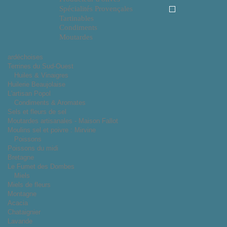
Spécialités Provençales
Tartinables
Condiments
Moutardes
ardéchoises
Terrines du Sud-Ouest
Huiles & Vinaigres
Huilerie Beaujolaise
L'artisan Popol
Condiments & Aromates
Sels et fleurs de sel
Moutardes artisanales - Maison Fallot
Moulins sel et poivre : Mirvine
Poissons
Poissons du midi
Bretagne
Le Fumet des Dombes
Miels
Miels de fleurs
Montagne
Acacia
Chataignier
Lavande