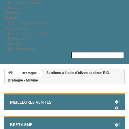
Petits plaisirs sucrés
Pâtes de fruits
Chocolats
Nougats
Biscuits sucrés et salés
Biscuits sucrés
Huiles essentielles BIO
Produits Frais
Paniers frais
Nos fournisseurs
Sardines à l'huile d'olives et citron BIO -
Bretagne
Bretagne - Mirvine
MEILLEURES VENTES
BRETAGNE