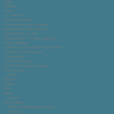
Sapin
Ardeche
Drome
Confitures
Confitures allégées
Gourmandises avec morceaux
Gourmandises sans morceaux
Gourmandises pur fruit
Gourmandises - recettes originales
Gelées allégées
Confitures du Sud-Ouest - Francis Miot
Confitures La Roumanière
Jus de fruits
Jus de fruit Pur jus
Jus de fruits à base de nectar
Fruits au sirop
Alcools
Digestif
Apéritif
Vins
Bières
Tisanes
Romon Nature
Truffes et champignons séchés
Foie gras