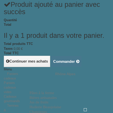
Produit ajouté au panier avec
succès
Quantité
Total
Il y a 1 produit dans votre panier.
Total produits TTC
Taxes
0,00 €
Total TTC
Continuer mes achats
Commander
Menu
Paniers
Rhône Alpes
cadeaux
Paniers
cadeaux
vides
Pâtes à la ferme
Cadeaux
Bières artisanales
gourmands
Jus de fruits
Terrines
Huilerie Beaujolaise
&
Chataignes