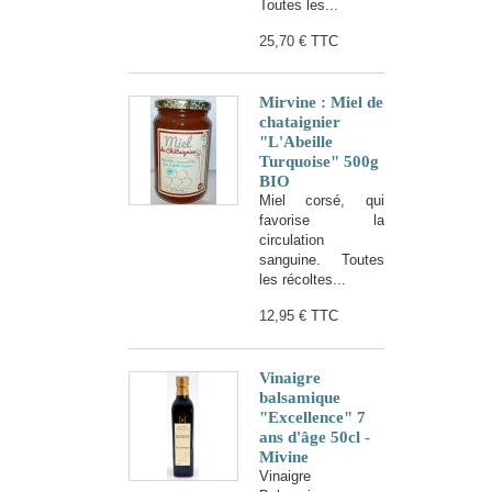
Toutes les...
25,70 €
TTC
Mirvine : Miel de
chataignier
"L'Abeille
Turquoise" 500g
BIO
Miel corsé, qui
favorise la
circulation
sanguine. Toutes
les récoltes...
12,95 €
TTC
Vinaigre
balsamique
"Excellence" 7
ans d'âge 50cl -
Mivine
Vinaigre