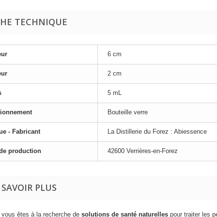
CHE TECHNIQUE
eur
6 cm
eur
2 cm
s
5 mL
ionnement
Bouteille verre
e - Fabricant
La Distillerie du Forez : Abiessence
de production
42600 Verrières-en-Forez
 SAVOIR PLUS
 vous êtes à la recherche de
solutions de santé naturelles
pour traiter les p