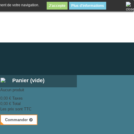
ment de votre navigation.
J'accepte
Plus d'informations
Panier
(vide)
Aucun produit
0,00 €
Taxes
0,00 €
Total
Les prix sont TTC
Commander