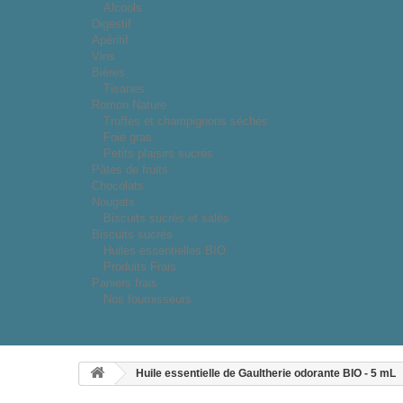
Alcools
Digestif
Apéritif
Vins
Bières
Tisanes
Romon Nature
Truffes et champignons séchés
Foie gras
Petits plaisirs sucrés
Pâtes de fruits
Chocolats
Nougats
Biscuits sucrés et salés
Biscuits sucrés
Huiles essentielles BIO
Produits Frais
Paniers frais
Nos fournisseurs
Huile essentielle de Gaultherie odorante BIO - 5 mL