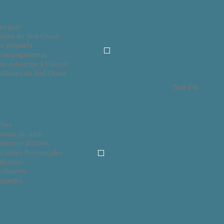
es gras
rines du Sud-Ouest
ts préparés
compagnement
its rafraichis à l'alcool
fitures du Sud-Ouest
Sud-Est
rbes
ssons du midi
ducteur d'olives
cialités Provençales
tinables
ndiments
utardes