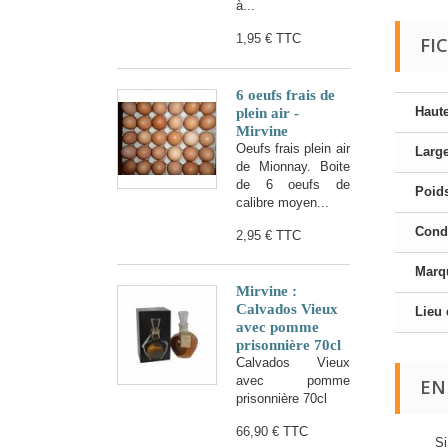
à...
1,95 €
TTC
FI
6 oeufs frais de
Haut
plein air -
Mirvine
Oeufs frais plein air
Larg
de Mionnay. Boite
de 6 oeufs de
Poid
calibre moyen...
Cond
2,95 €
TTC
Marqu
Mirvine :
Calvados Vieux
Lieu 
avec pomme
prisonnière 70cl
Calvados Vieux
avec pomme
EN
prisonnière 70cl
66,90 €
TTC
Si