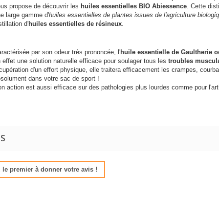
us propose de découvrir les
huiles essentielles BIO Abiessence
. Cette dis
e large gamme d'
huiles essentielles de plantes issues de l'agriculture biologi
stillation d'
huiles essentielles de résineux
.
ractérisée par son odeur très prononcée, l'
huile essentielle de Gaultherie 
 effet une solution naturelle efficace pour soulager tous les
troubles musculai
cupération d'un effort physique, elle traitera efficacement les crampes, courbat
solument dans votre sac de sport !
n action est aussi efficace sur des pathologies plus lourdes comme pour l'ar
IS
le premier à donner votre avis !