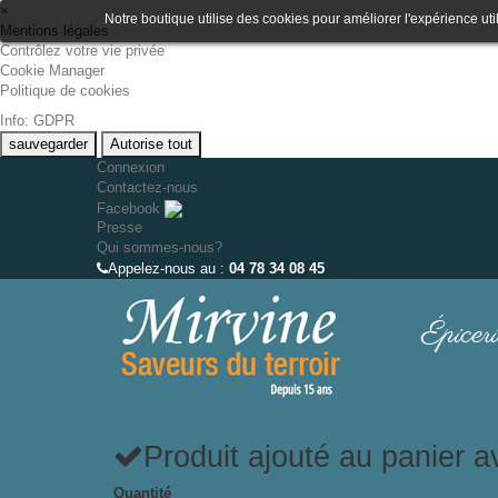
×
Notre boutique utilise des cookies pour améliorer l'expérience uti
Mentions légales
Contrôlez votre vie privée
Cookie Manager
Politique de cookies
Info: GDPR
sauvegarder
Autorise tout
Connexion
Contactez-nous
Facebook
Presse
Qui sommes-nous?
Appelez-nous au :
04 78 34 08 45
Épiceri
Produit ajouté au panier 
Quantité