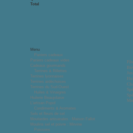
Total
Menu
Paniers cadeaux
Paniers cadeaux vides
Pât
Cadeaux gourmands
Biè
Terrines & Rillettes
Jus
Terrines lyonnaises
Hui
Terrines ardéchoises
Cha
Terrines du Sud-Ouest
Spé
Huiles & Vinaigres
Spé
Huilerie Beaujolaise
Mie
L'artisan Popol
Condiments & Aromates
Sels et fleurs de sel
Moutardes artisanales - Maison Fallot
Moulins sel et poivre : Mirvine
Poissons