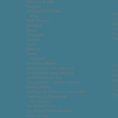
Poissons du midi
Bretagne
Le Fumet des Dombes
Foi
Miels
Ter
Miels de fleurs
Pla
Montagne
Ac
Acacia
Fru
Chataignier
Con
Lavande
Sapin
Ardeche
Drome
Confitures
Confitures allégées
He
Gourmandises avec morceaux
Poi
Gourmandises sans morceaux
Pro
Gourmandises pur fruit
Spé
Gourmandises - recettes originales
Tar
Gelées allégées
Co
Confitures du Sud-Ouest - Francis Miot
Mo
Confitures La Roumanière
Jus de fruits
Jus de fruit Pur jus
Jus de fruits à base de nectar
Fruits au sirop