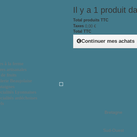
Il y a 1 produit d
Total produits TTC
Taxes
0,00 €
Total TTC
Continuer mes achats
Rhône Alpes
es à la ferme
res artisanales
 de fruits
lerie Beaujolaise
taignes
cialités Lyonnaises
cialités ardéchoises
ls
Bretagne
Sud-Ouest