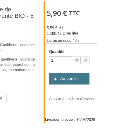
le de
5,90 €
TTC
rante BIO - 5
HT
5,59 €
par litre
1 180,47 €
Livraison sous 48h
Gaultherie odorante
e
Quantité
gaultherie odorante
emède naturel contre
nites, rhumatismes et
Au panier
nd
Ajouter à ma liste d'envies
Livraison prévue :
10/08/2026