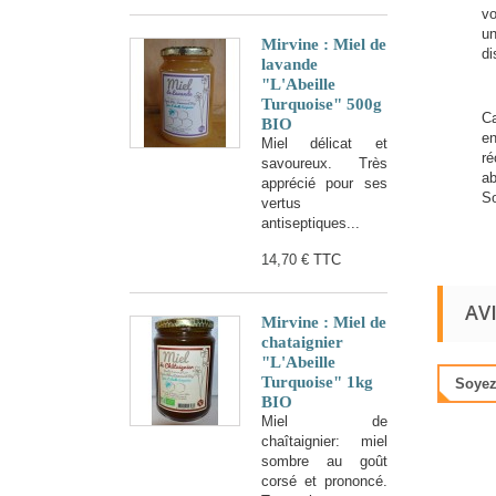
vo
un
Mirvine : Miel de
di
lavande
"L'Abeille
Turquoise" 500g
Ca
BIO
en
Miel délicat et
ré
savoureux. Très
ab
apprécié pour ses
So
vertus
antiseptiques...
14,70 €
TTC
AV
Mirvine : Miel de
chataignier
"L'Abeille
Turquoise" 1kg
Soyez 
BIO
Miel de
chaîtaignier: miel
sombre au goût
corsé et prononcé.