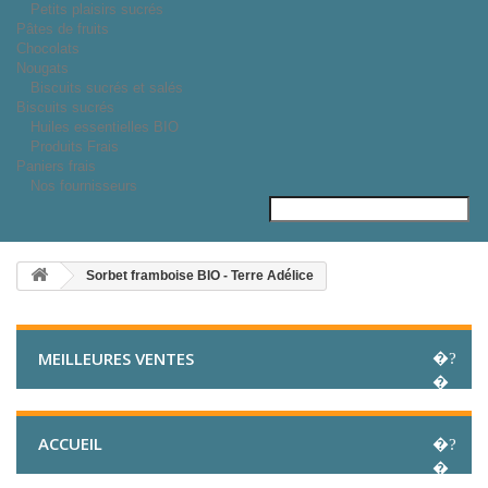
Petits plaisirs sucrés
Pâtes de fruits
Chocolats
Nougats
Biscuits sucrés et salés
Biscuits sucrés
Huiles essentielles BIO
Produits Frais
Paniers frais
Nos fournisseurs
Sorbet framboise BIO - Terre Adélice
MEILLEURES VENTES
ACCUEIL