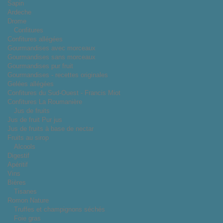
Sapin
Ardeche
Drome
Confitures
Confitures allégées
Gourmandises avec morceaux
Gourmandises sans morceaux
Gourmandises pur fruit
Gourmandises - recettes originales
Gelées allégées
Confitures du Sud-Ouest - Francis Miot
Confitures La Roumanière
Jus de fruits
Jus de fruit Pur jus
Jus de fruits à base de nectar
Fruits au sirop
Alcools
Digestif
Apéritif
Vins
Bières
Tisanes
Romon Nature
Truffes et champignons séchés
Foie gras