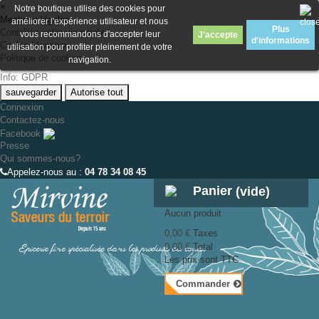
×
Notre boutique utilise des cookies pour
Mentions légales
améliorer l'expérience utilisateur et nous
Plus
Contrôlez votre vie privée
vous recommandons d'accepter leur
J'accepte
d'informations
Cookie Manager
utilisation pour profiter pleinement de votre
Politique de cookies
navigation.
Info: GDPR
sauvegarder
Autorise tout
Connexion
Contactez-nous
Facebook
Presse
Qui sommes-nous?
Appelez-nous au :
04 78 34 08 45
Panier
(vide)
Aucun produit
0,00 €
Taxes
Épicerie fine spécialisée dans les produits du terroir
0,00 €
Total
Les prix sont TTC
Commander