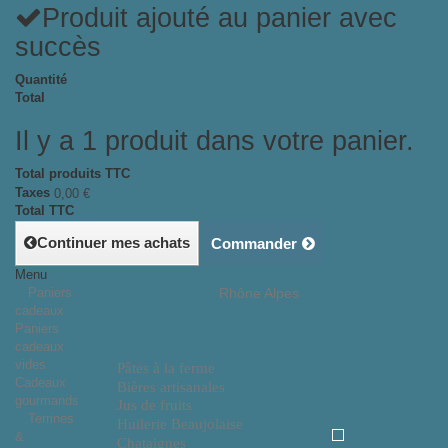
Produit ajouté au panier avec
succès
Quantité
Total
Il y a 1 produit dans votre panier.
Total produits TTC
Taxes
0,00 €
Total TTC
Continuer mes achats
Commander
Menu
Paniers
Rhône Alpes
cadeaux
Paniers
cadeaux
vides
Pâtes à la ferme
Cadeaux
Bières artisanales
gourmands
Jus de fruits
Terrines
Huilerie Beaujolaise
&
Chataignes