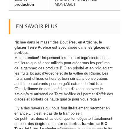
production
MONTAGUT
EN SAVOIR PLUS
Nichée dans le massif des Boutières, en Ardèche, le
glacier Terre Adélice
est spécialisée dans les
glaces et
sorbets
.
Mais attention! Uniquement les fruits et ingrédients de la
meilleure qualité sont utilisés pour créer tous les parfums
de la gamme: des produits BIO en priorité et en privilégiant
les fruits locaux d'Ardèche et de la vallée du Rhône. Les
fruits sont utilisés entiers et bien sûr sans conservateur,
additifs ou colorants pour un goût naturel de fruit frais.
C'est l'alliance de ces ingrédients d'exception avec le
savoir-faire artisanal de Terre Adélice qui permet d'offrir des
glaces et sorbets de haute qualité pour vous régaler.
Il y a des saveurs qui nous font littéralement retomber en
enfance … c'est le cas de la framboise !
Ce petit fruit doux et acidulé, que l'on déguste littéralement
du bout des doigts est la star du
sorbet framboise BIO
Terre Adélice
. Le glacier sélectionne avec soins ces fruits