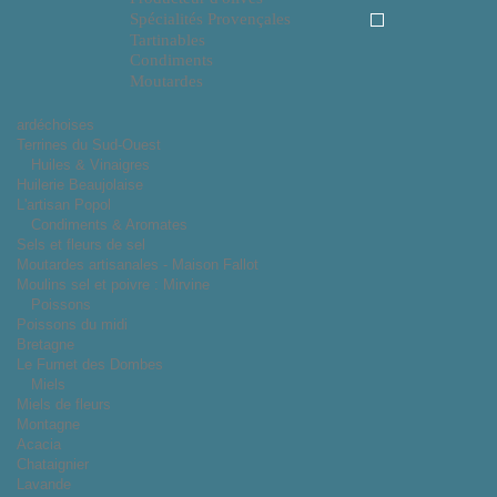
Spécialités Provençales
Tartinables
Condiments
Moutardes
ardéchoises
Terrines du Sud-Ouest
Huiles & Vinaigres
Huilerie Beaujolaise
L'artisan Popol
Condiments & Aromates
Sels et fleurs de sel
Moutardes artisanales - Maison Fallot
Moulins sel et poivre : Mirvine
Poissons
Poissons du midi
Bretagne
Le Fumet des Dombes
Miels
Miels de fleurs
Montagne
Acacia
Chataignier
Lavande