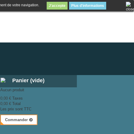
ment de votre navigation.
J'accepte
Plus d'informations
Panier
(vide)
Aucun produit
0,00 €
Taxes
0,00 €
Total
Les prix sont TTC
Commander