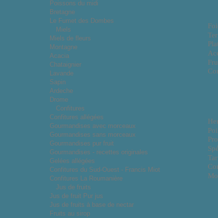
Poissons du midi
Bretagne
Le Fumet des Dombes
Foi
Miels
Ter
Miels de fleurs
Pla
Montagne
Ac
Acacia
Fru
Chataignier
Con
Lavande
Sapin
Ardeche
Drome
Confitures
Confitures allégées
He
Gourmandises avec morceaux
Poi
Gourmandises sans morceaux
Pro
Gourmandises pur fruit
Spé
Gourmandises - recettes originales
Tar
Gelées allégées
Co
Confitures du Sud-Ouest - Francis Miot
Mo
Confitures La Roumanière
Jus de fruits
Jus de fruit Pur jus
Jus de fruits à base de nectar
Fruits au sirop