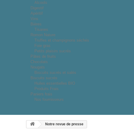
Alcools
Digestif
Apéritif
Vins
Bières
Tisanes
Romon Nature
Truffes et champignons séchés
Foie gras
Petits plaisirs sucrés
Pâtes de fruits
Chocolats
Nougats
Biscuits sucrés et salés
Biscuits sucrés
Huiles essentielles BIO
Produits Frais
Paniers frais
Nos fournisseurs
Notre revue de presse