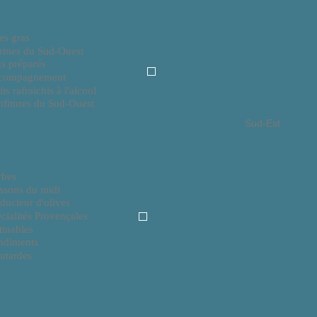
es gras
rines du Sud-Ouest
ts préparés
compagnement
its rafraichis à l'alcool
fitures du Sud-Ouest
Sud-Est
rbes
ssons du midi
ducteur d'olives
cialités Provençales
tinables
ndiments
utardes