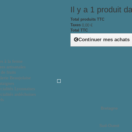
Il y a 1 produit d
Total produits TTC
Taxes
0,00 €
Total TTC
Continuer mes achats
Rhône Alpes
es à la ferme
res artisanales
 de fruits
lerie Beaujolaise
taignes
cialités Lyonnaises
cialités ardéchoises
ls
Bretagne
Sud-Ouest