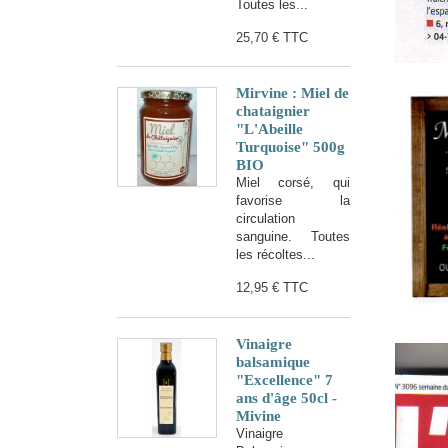
Toutes les...
25,70 €
TTC
Mirvine : Miel de
chataignier
"L'Abeille
Turquoise" 500g
BIO
Miel corsé, qui
favorise la
circulation
sanguine. Toutes
les récoltes...
12,95 €
TTC
Vinaigre
balsamique
"Excellence" 7
ans d'âge 50cl -
Mivine
Vinaigre