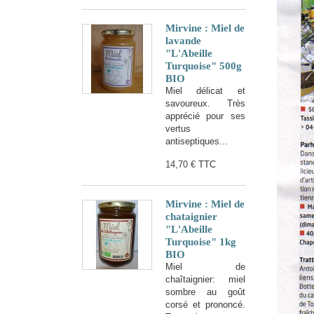
Mirvine : Miel de
lavande
"L'Abeille
Turquoise" 500g
BIO
Miel délicat et
savoureux. Très
apprécié pour ses
vertus
antiseptiques...
14,70 €
TTC
Mirvine : Miel de
chataignier
"L'Abeille
Turquoise" 1kg
BIO
Miel de
chaîtaignier: miel
sombre au goût
corsé et prononcé.