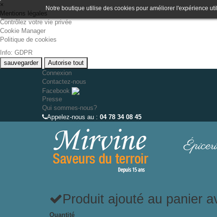
×
Notre boutique utilise des cookies pour améliorer l'expérience uti
Mentions légales
Contrôlez votre vie privée
Cookie Manager
Politique de cookies
Info: GDPR
sauvegarder
Autorise tout
Connexion
Contactez-nous
Facebook
Presse
Qui sommes-nous?
Appelez-nous au :
04 78 34 08 45
Épiceri
Produit ajouté au panier 
Quantité