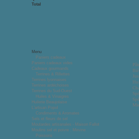
Total
Menu
Paniers cadeaux
Paniers cadeaux vides
Pât
Cadeaux gourmands
Biè
Terrines & Rillettes
Jus
Terrines lyonnaises
Hui
Terrines ardéchoises
Cha
Terrines du Sud-Ouest
Spé
Huiles & Vinaigres
Spé
Huilerie Beaujolaise
Mie
L'artisan Popol
Condiments & Aromates
Sels et fleurs de sel
Moutardes artisanales - Maison Fallot
Moulins sel et poivre : Mirvine
Poissons