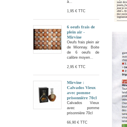
à...
1,95 €
TTC
6 oeufs frais de
plein air -
Mirvine
Oeufs frais plein air
de Mionnay. Boite
de 6 oeufs de
calibre moyen...
2,95 €
TTC
Mirvine :
Calvados Vieux
avec pomme
prisonnière 70cl
Calvados Vieux
avec pomme
prisonnière 70cl
66,90 €
TTC